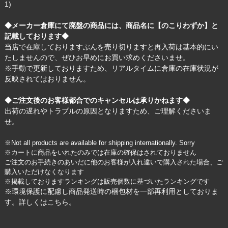
1)
◆メーカー倉庫にて廃盤の商品には、商品名に【のこりわずか】と
記載しております◆
当店で在庫しておりますぶんを売り切りますと再入荷は基本的にい
たしませんので、ぜひお早めにお買い求めくださいませ。
※手動で更新しておりますため、リアルタイムに倉庫の在庫状況が
反映されてはおりません。
◆ご注文後のお客様都合でのキャンセルは承りかねます◆
出荷の遅れやトラブルの原因となりますため、ご理解くださいま
せ。
※Not all products are available for shipping internationally. Sorry
※カートに商品をいれたのみでは在庫の確保はされておりません
ご注文のお手続きのあいだに他のお客様が入れ違いで購入された場合、ご
購入いただけなくなります
※掲載しておりますランキングは販売個数に基づいたランキングです
※環境保護に配慮し商品発送時の梱包材を一部再利用としておりま
す。詳しくは
こちら
。