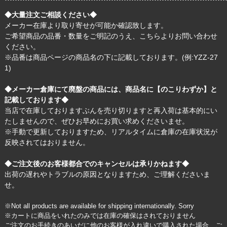
◆大量注文ご相談ください◆
メーカー在庫より取り寄せが可能か確認致します。
ご希望商品の品番・数量をご明記のうえ、
こちら
よりお問い合わせ
ください。
※品番は商品ページの商品名の下に記載しております。(例:YZZ-27
1)
◆メーカー倉庫にて廃盤の商品には、商品名に【のこりわずか】と
記載しております◆
当店で在庫しておりますぶんを売り切りますと再入荷は基本的にい
たしませんので、ぜひお早めにお買い求めくださいませ。
※手動で更新しておりますため、リアルタイムに倉庫の在庫状況が
反映されてはおりません。
◆ご注文後のお客様都合でのキャンセルは承りかねます◆
出荷の遅れやトラブルの原因となりますため、ご理解くださいま
せ。
※Not all products are available for shipping internationally. Sorry
※カートに商品をいれたのみでは在庫の確保はされておりません
ご注文のお手続きのあいだに他のお客様が入れ違いで購入された場合、ご