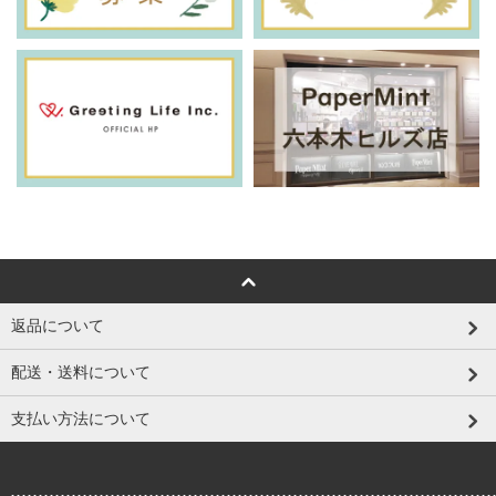
返品について
配送・送料について
支払い方法について
.......................................................................................