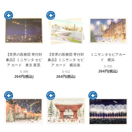
【世界の医療団 寄付対
【世界の医療団 寄付対
ミニサンタセピアカー
象品】ミニサンタ セピ
象品】ミニサンタ セピ
ド 横浜.
ア カード 東京 夜景.
ア カード 横浜港.
S-335
264円(税込)
S-395
S-411
264円(税込)
264円(税込)