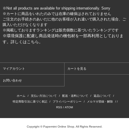
※Not all products are available for shipping internationally. Sorry
※カートに商品をいれたのみでは在庫の確保はされておりません
ご注文のお手続きのあいだに他のお客様が入れ違いで購入された場合、ご
購入いただけなくなります
※掲載しておりますランキングは販売個数に基づいたランキングです
※環境保護に配慮し商品発送時の梱包材を一部再利用としておりま
す。詳しくは
こちら
。
マイアカウント
カートを見る
お問い合わせ
ホーム
/
支払い方法について
/
配送・送料について
/
返品について
/
特定商取引法に基づく表記
/
プライバシーポリシー
/
メルマガ登録・解除
/ /
RSS
/
ATOM
Copyright © Papermint Online Shop. All Rights Reserved.