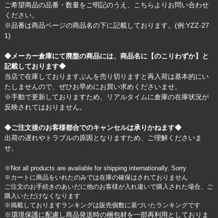
ご希望商品の品番・数量をご明記のうえ、
こちら
よりお問い合わせ
ください。
※品番は商品ページの商品名の下に記載しております。(例:YZZ-27
1)
◆メーカー倉庫にて廃盤の商品には、商品名に【のこりわずか】と
記載しております◆
当店で在庫しておりますぶんを売り切りますと再入荷は基本的にい
たしませんので、ぜひお早めにお買い求めくださいませ。
※手動で更新しておりますため、リアルタイムに倉庫の在庫状況が
反映されてはおりません。
◆ご注文後のお客様都合でのキャンセルは承りかねます◆
出荷の遅れやトラブルの原因となりますため、ご理解くださいま
せ。
※Not all products are available for shipping internationally. Sorry
※カートに商品をいれたのみでは在庫の確保はされておりません
ご注文のお手続きのあいだに他のお客様が入れ違いで購入された場合、ご
購入いただけなくなります
※掲載しておりますランキングは販売個数に基づいたランキングです
※環境保護に配慮し商品発送時の梱包材を一部再利用としておりま