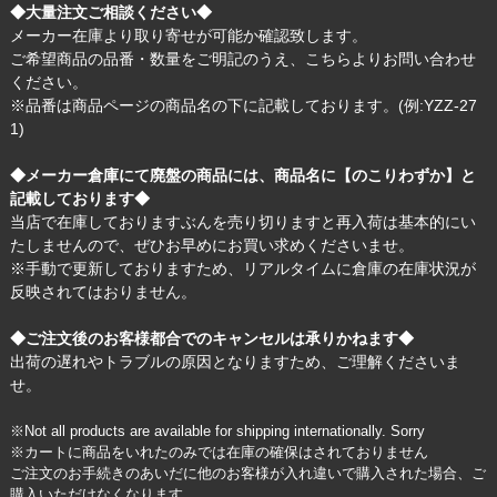
◆大量注文ご相談ください◆
メーカー在庫より取り寄せが可能か確認致します。
ご希望商品の品番・数量をご明記のうえ、
こちら
よりお問い合わせ
ください。
※品番は商品ページの商品名の下に記載しております。(例:YZZ-27
1)
◆メーカー倉庫にて廃盤の商品には、商品名に【のこりわずか】と
記載しております◆
当店で在庫しておりますぶんを売り切りますと再入荷は基本的にい
たしませんので、ぜひお早めにお買い求めくださいませ。
※手動で更新しておりますため、リアルタイムに倉庫の在庫状況が
反映されてはおりません。
◆ご注文後のお客様都合でのキャンセルは承りかねます◆
出荷の遅れやトラブルの原因となりますため、ご理解くださいま
せ。
※Not all products are available for shipping internationally. Sorry
※カートに商品をいれたのみでは在庫の確保はされておりません
ご注文のお手続きのあいだに他のお客様が入れ違いで購入された場合、ご
購入いただけなくなります