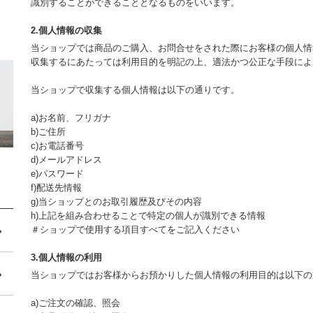
識別することができることとなるものをいいます。
2.個人情報の収集
当ショップでは商品のご購入、お問合せをされた際にお客様の個人情
収集するにあたっては利用目的を明記の上、適法かつ公正な手段によ
当ショップで収集する個人情報は以下の通りです。
a)お名前、フリガナ
b)ご住所
c)お電話番号
d)メールアドレス
e)パスワード
f)配送先情報
g)当ショップとのお取引履歴及びその内容
h)上記を組み合わせることで特定の個人が識別できる情報
＃ショップで使用する項目すべてをご記入ください
3.個人情報の利用
当ショップではお客様からお預かりした個人情報の利用目的は以下の
a)ご注文の確認、照会