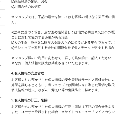
b)商品発送の確認、照会
c)お問合せの返信時
当ショップでは、下記の場合を除いてはお客様の断りなく第三者に個
ん。
a)法令に基づく場合、及び国の機関若しくは地方公共団体又はその
ことに対して協力する必要がある場合
b)人の生命、身体又は財産の保護のために必要がある場合であって
c)当ショップを運営する会社の関連会社で個人データを交換する場合
＃ショップ様のご利用にあわせて、詳しく具体的にご記入ください
＃なお、個人情報の販売は禁止させていただきます。
4.個人情報の安全管理
お客様よりお預かりした個人情報の安全管理はサービス提供会社によ
施策を講じるとともに、当ショップでは関連法令に準じた適切な取扱
個人情報の紛失、改ざん、漏えい等の危険防止に努めます。
5.個人情報の訂正、削除
お客様からお預かりした個人情報の訂正・削除は下記の問合せ先より
また、ユーザー登録された場合、当サイトのメニュー「マイアカウン