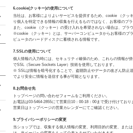
6.cookie(クッキー)の使用について
当社は、お客様によりよいサービスを提供するため、cookie （ク
り個人を特定できる情報の収集を行えるものではなく、お客様のプラ
また、cookie （クッキー）の受け入れを希望されない場合は、ブ
※cookie （クッキー）とは、サーバーコンピュータからお客様の
ピュータのハードディスクに蓄積される情報です。
7.SSLの使用について
個人情報の入力時には、セキュリティ確保のため、これらの情報が傍
でSSL（Secure Sockets Layer）技術を使用しております。
※ SSLは情報を暗号化することで、盗聴防止やデータの改ざん防止
でより安全に情報を送信する事が可能となります。
8.お問合せ先
トップページの問い合わせフォームをご利用ください。
お電話は03-5464-2855にて営業日10：00-18：00まで受け付けてお
営業日はトップページの営業カレンダーにてご確認ください。
9.プライバシーポリシーの変更
当ショップでは、収集する個人情報の変更、利用目的の変更、または
は、当ページへの変更をもって公表とさせていただきます。