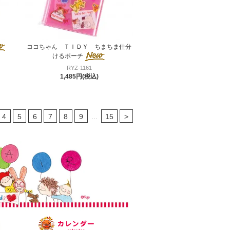
ココちゃん ＴＩＤＹ ちまちま仕分
けるポーチ
RYZ-1161
1,485円(税込)
...
4
5
6
7
8
9
15
>