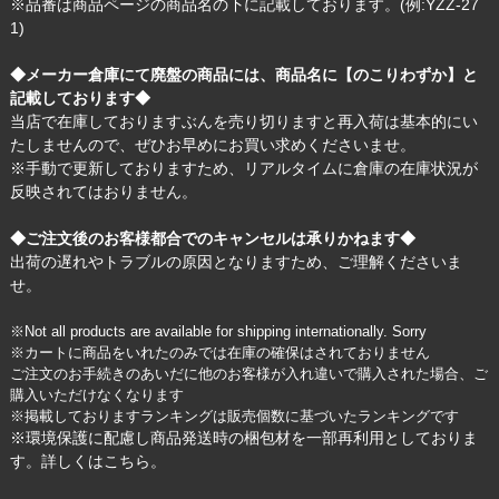
※品番は商品ページの商品名の下に記載しております。(例:YZZ-27
1)
◆メーカー倉庫にて廃盤の商品には、商品名に【のこりわずか】と
記載しております◆
当店で在庫しておりますぶんを売り切りますと再入荷は基本的にい
たしませんので、ぜひお早めにお買い求めくださいませ。
※手動で更新しておりますため、リアルタイムに倉庫の在庫状況が
反映されてはおりません。
◆ご注文後のお客様都合でのキャンセルは承りかねます◆
出荷の遅れやトラブルの原因となりますため、ご理解くださいま
せ。
※Not all products are available for shipping internationally. Sorry
※カートに商品をいれたのみでは在庫の確保はされておりません
ご注文のお手続きのあいだに他のお客様が入れ違いで購入された場合、ご
購入いただけなくなります
※掲載しておりますランキングは販売個数に基づいたランキングです
※環境保護に配慮し商品発送時の梱包材を一部再利用としておりま
す。詳しくは
こちら
。