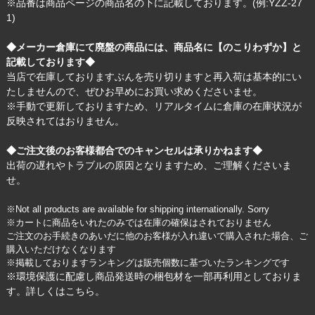
※品番は商品ページの商品名の下に記載しております。(例:YZZ-27
1)
◆メーカー倉庫にて廃盤の商品には、商品名に【のこりわずか】と
記載しております◆
当店で在庫しておりますぶんを売り切りますと再入荷は基本的にい
たしませんので、ぜひお早めにお買い求めくださいませ。
※手動で更新しておりますため、リアルタイムに倉庫の在庫状況が
反映されてはおりません。
◆ご注文後のお客様都合でのキャンセルは承りかねます◆
出荷の遅れやトラブルの原因となりますため、ご理解くださいま
せ。
※Not all products are available for shipping internationally. Sorry
※カートに商品をいれたのみでは在庫の確保はされておりません
ご注文のお手続きのあいだに他のお客様が入れ違いで購入された場合、ご
購入いただけなくなります
※掲載しておりますランキングは販売個数に基づいたランキングです
※環境保護に配慮し商品発送時の梱包材を一部再利用としておりま
す。詳しくは
こちら
。