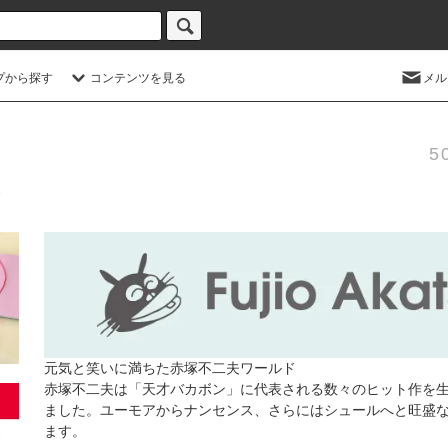
プから探す
コンテンツを見る
メル
5
元気と笑いに満ちた赤塚不二夫ワールド
赤塚不二夫は「天才バカボン」に代表される数々のヒット作を
ました。ユーモアからナンセンス、さらにはシュールへと旺盛
ます。