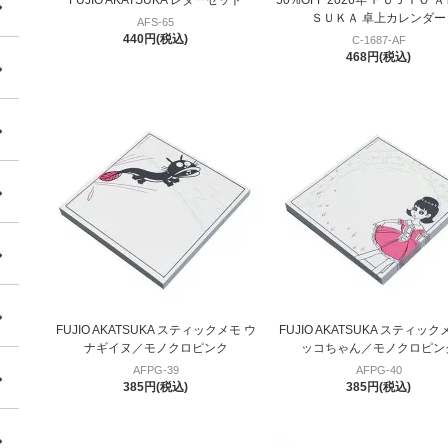
ＳＵＫＡ 卓上カレンダー
AFS-65
440円(税込)
C-1687-AF
468円(税込)
FUJIO AKATSUKA スティックメモ ウ
FUJIO AKATSUKA スティック
ナギイヌ／モノクロピンク
ッコちゃん／モノクロピン
AFPG-39
AFPG-40
385円(税込)
385円(税込)