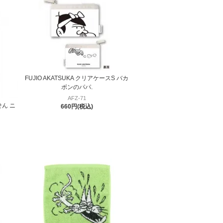
FUJIO AKATSUKA クリアケースS バカ
ボンのパパ.
AFZ-71
せん ニ
660円(税込)