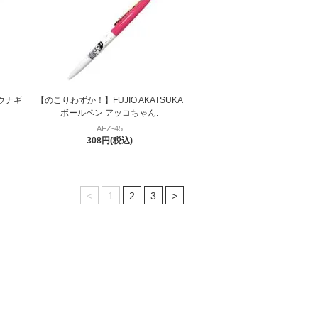
 ウナギ
【のこりわずか！】FUJIO AKATSUKA
ボールペン アッコちゃん.
AFZ-45
308円(税込)
<
1
2
3
>