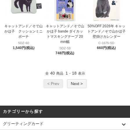
キャットアンド／そで山
キャットアンド／そで山
50%OFF 2026年 キャッ
かほ子 クッションミニ
かほ子 bande ダイカッ
トアンド／そで山かほ子
ポーチ
トマスキングテープ 20
壁掛けカレンダー
mm幅
SDZ-60
C-1675-SD
1,540円(税込)
660円(税込)
SDZ-59
748円(税込)
40
1
18
全
商品
-
表示
< Prev
Next >
カテゴリーから探す
グリーティングカード