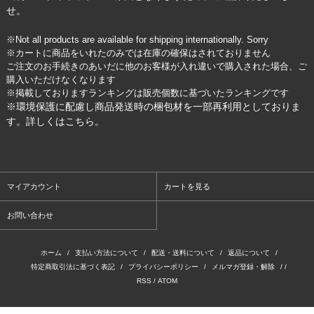
せ。
※Not all products are available for shipping internationally. Sorry
※カートに商品をいれたのみでは在庫の確保はされておりません
ご注文のお手続きのあいだに他のお客様が入れ違いで購入された場合、ご
購入いただけなくなります
※掲載しておりますランキングは販売個数に基づいたランキングです
※環境保護に配慮し商品発送時の梱包材を一部再利用としておりま
す。詳しくは
こちら
。
マイアカウント
カートを見る
お問い合わせ
ホーム
/
支払い方法について
/
配送・送料について
/
返品について
/
特定商取引法に基づく表記
/
プライバシーポリシー
/
メルマガ登録・解除
/ /
RSS
/
ATOM