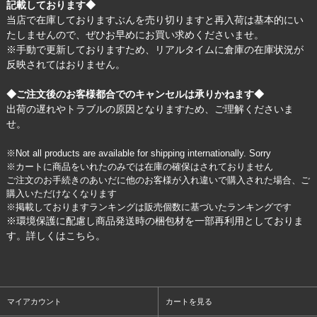
記載しております◆
当店で在庫しておりますぶんを売り切りますと再入荷は基本的にい
たしませんので、ぜひお早めにお買い求めくださいませ。
※手動で更新しておりますため、リアルタイムに倉庫の在庫状況が
反映されてはおりません。
◆ご注文後のお客様都合でのキャンセルは承りかねます◆
出荷の遅れやトラブルの原因となりますため、ご理解くださいま
せ。
※Not all products are available for shipping internationally. Sorry
※カートに商品をいれたのみでは在庫の確保はされておりません
ご注文のお手続きのあいだに他のお客様が入れ違いで購入された場合、ご
購入いただけなくなります
※掲載しておりますランキングは販売個数に基づいたランキングです
※環境保護に配慮し商品発送時の梱包材を一部再利用としておりま
す。詳しくは
こちら
。
マイアカウント
カートを見る