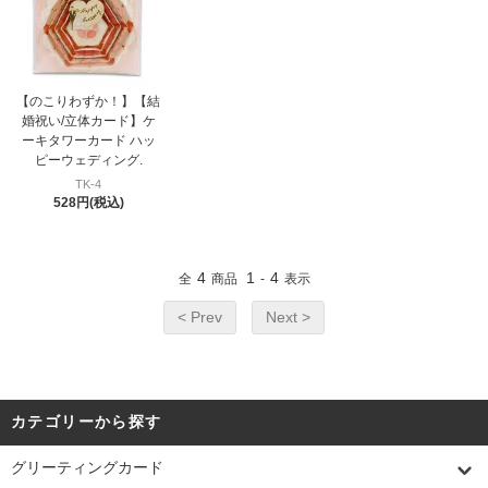
【のこりわずか！】【結
婚祝い/立体カード】ケ
ーキタワーカード ハッ
ピーウェディング.
TK-4
528円(税込)
4
1
4
全
商品
-
表示
< Prev
Next >
カテゴリーから探す
グリーティングカード