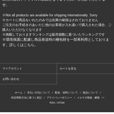
せ。
※Not all products are available for shipping internationally. Sorry
※カートに商品をいれたのみでは在庫の確保はされておりません
ご注文のお手続きのあいだに他のお客様が入れ違いで購入された場合、ご
購入いただけなくなります
※掲載しておりますランキングは販売個数に基づいたランキングです
※環境保護に配慮し商品発送時の梱包材を一部再利用としておりま
す。詳しくは
こちら
。
マイアカウント
カートを見る
お問い合わせ
ホーム
/
支払い方法について
/
配送・送料について
/
返品について
/
特定商取引法に基づく表記
/
プライバシーポリシー
/
メルマガ登録・解除
/ /
RSS
/
ATOM