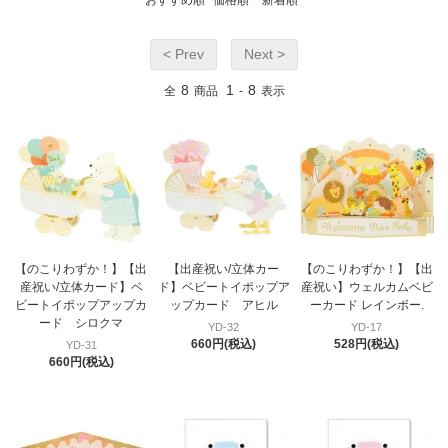
< Prev
Next >
8
1
8
全
商品
-
表示
【のこりわずか！】【出
【出産祝い/立体カー
【のこりわずか！】【出
産祝い/立体カード】ベ
ド】ベビートイポップア
産祝い】ウェルカムベビ
ビートイポップアップカ
ップカード アヒル
ーカード レインボー.
ード シロクマ
YD-32
YD-17
660円(税込)
528円(税込)
YD-31
660円(税込)