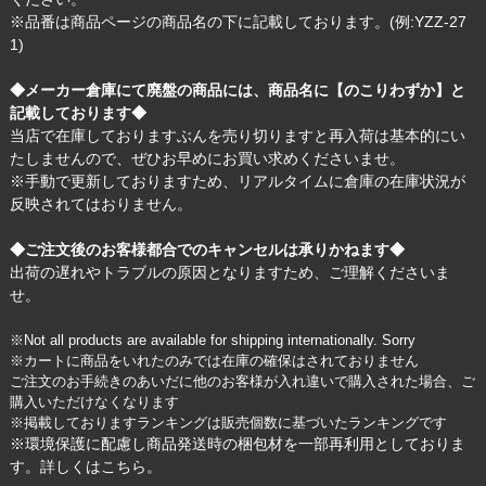
※品番は商品ページの商品名の下に記載しております。(例:YZZ-27
1)
◆メーカー倉庫にて廃盤の商品には、商品名に【のこりわずか】と
記載しております◆
当店で在庫しておりますぶんを売り切りますと再入荷は基本的にい
たしませんので、ぜひお早めにお買い求めくださいませ。
※手動で更新しておりますため、リアルタイムに倉庫の在庫状況が
反映されてはおりません。
◆ご注文後のお客様都合でのキャンセルは承りかねます◆
出荷の遅れやトラブルの原因となりますため、ご理解くださいま
せ。
※Not all products are available for shipping internationally. Sorry
※カートに商品をいれたのみでは在庫の確保はされておりません
ご注文のお手続きのあいだに他のお客様が入れ違いで購入された場合、ご
購入いただけなくなります
※掲載しておりますランキングは販売個数に基づいたランキングです
※環境保護に配慮し商品発送時の梱包材を一部再利用としておりま
す。詳しくは
こちら
。