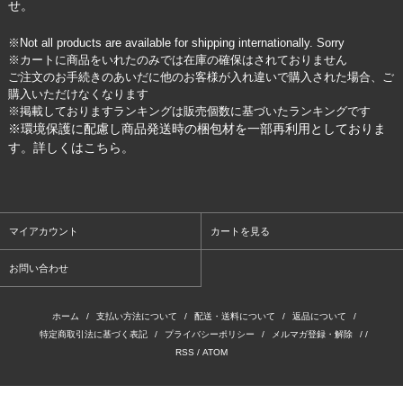
せ。
※Not all products are available for shipping internationally. Sorry
※カートに商品をいれたのみでは在庫の確保はされておりません
ご注文のお手続きのあいだに他のお客様が入れ違いで購入された場合、ご
購入いただけなくなります
※掲載しておりますランキングは販売個数に基づいたランキングです
※環境保護に配慮し商品発送時の梱包材を一部再利用としておりま
す。詳しくは
こちら
。
マイアカウント
カートを見る
お問い合わせ
ホーム
/
支払い方法について
/
配送・送料について
/
返品について
/
特定商取引法に基づく表記
/
プライバシーポリシー
/
メルマガ登録・解除
/ /
RSS
/
ATOM