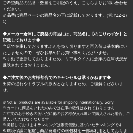
ご希望商品の品番・数量をご明記のうえ、
こちら
よりお問い合わせ
ください。
※品番は商品ページの商品名の下に記載しております。(例:YZZ-27
1)
◆メーカー倉庫にて廃盤の商品には、商品名に【のこりわずか】と
記載しております◆
当店で在庫しておりますぶんを売り切りますと再入荷は基本的にい
たしませんので、ぜひお早めにお買い求めくださいませ。
※手動で更新しておりますため、リアルタイムに倉庫の在庫状況が
反映されてはおりません。
◆ご注文後のお客様都合でのキャンセルは承りかねます◆
出荷の遅れやトラブルの原因となりますため、ご理解くださいま
せ。
※Not all products are available for shipping internationally. Sorry
※カートに商品をいれたのみでは在庫の確保はされておりません
ご注文のお手続きのあいだに他のお客様が入れ違いで購入された場合、ご
購入いただけなくなります
※掲載しておりますランキングは販売個数に基づいたランキングです
※環境保護に配慮し商品発送時の梱包材を一部再利用としておりま