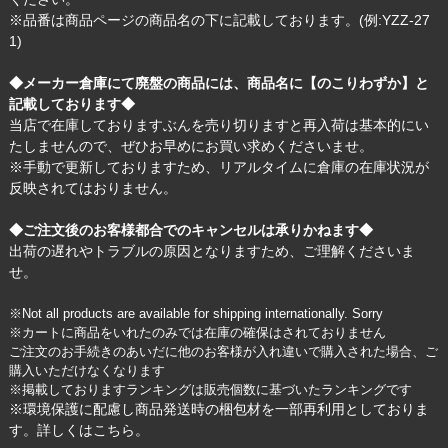
※品番は商品ページの商品名の下に記載しております。(例:YZZ-27
1)
◆メーカー倉庫にて廃盤の商品には、商品名に【のこりわずか】と
記載しております◆
当店で在庫しておりますぶんを売り切りますと再入荷は基本的にい
たしませんので、ぜひお早めにお買い求めくださいませ。
※手動で更新しておりますため、リアルタイムに倉庫の在庫状況が
反映されてはおりません。
◆ご注文後のお客様都合でのキャンセルは承りかねます◆
出荷の遅れやトラブルの原因となりますため、ご理解くださいま
せ。
※Not all products are available for shipping internationally. Sorry
※カートに商品をいれたのみでは在庫の確保はされておりません
ご注文のお手続きのあいだに他のお客様が入れ違いで購入された場合、ご
購入いただけなくなります
※掲載しておりますランキングは販売個数に基づいたランキングです
※環境保護に配慮し商品発送時の梱包材を一部再利用としておりま
す。詳しくは
こちら
。