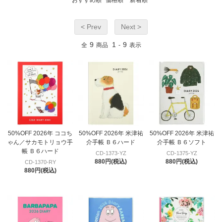
< Prev
Next >
9
1
9
全
商品
-
表示
50%OFF 2026年 ココち
50%OFF 2026年 米津祐
50%OFF 2026年 米津祐
ゃん／サカモトリョウ手
介手帳 Ｂ６ハード
介手帳 Ｂ６ソフト
帳 Ｂ６ハード
CD-1373-YZ
CD-1375-YZ
880円(税込)
880円(税込)
CD-1370-RY
880円(税込)