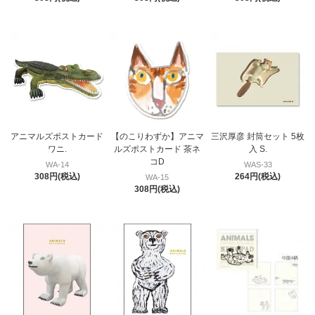
アニマルズポストカード
【のこりわずか】アニマ
三沢厚彦 封筒セット 5枚
ワニ.
ルズポストカード 茶ネ
入 S.
コD
WA-14
WAS-33
308円(税込)
264円(税込)
WA-15
308円(税込)