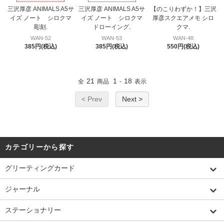
三沢厚彦 ANIMALS A5サ
三沢厚彦 ANIMALS A5サ
【のこりわずか！】三沢
イズ ノート シロクマ
イズ ノート シロクマ
厚彦スクエアメモ シロ
彫刻.
ドローイング.
クマ.
WAN-52
WAN-53
WAN-48
385円(税込)
385円(税込)
550円(税込)
21
1
18
全
商品
-
表示
< Prev
Next >
カテゴリーから探す
グリーティングカード
ジャーナル
ステーショナリー