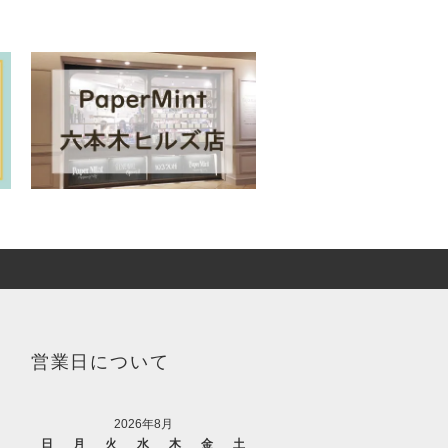
営業日について
2026年8月
日
月
火
水
木
金
土