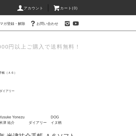
アカウント
カート(0)
マガ登録・解除
お問い合わせ
000円以上ご購入で送料無料！
手帳（Ａ６）
ダイアリー
Yusuke Yonezu
DOG
米津 祐介
ダイアリー
イヌ柄