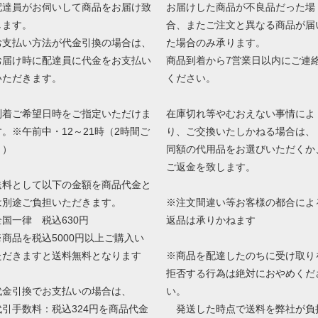
配達員がお伺いして商品をお届け致
お届けした商品が不良品だった場
します。
合、またご注文と異なる商品が届
お支払い方法が代金引換の場合は、
た場合のみ承ります。
お届け時に配達員に代金をお支払い
商品到着から7営業日以内にご連
いただきます。
ください。
到着ご希望日時をご指定いただけま
在庫切れ等やむおえない事情によ
す。※午前中・12～21時（2時間ご
り、ご交換いたしかねる場合は、
と）
同額の代用品をお選びいただくか
ご返金を致します。
送料として以下の金額を商品代金と
は別途ご負担いただきます。
※注文間違い等お客様の都合によ
全国一律 税込630円
返品は承りかねます
※商品を税込5000円以上ご購入い
ただきますと送料無料となります
※商品を配達したのちに受け取り
拒否する行為は絶対におやめくだ
代金引換でお支払いの場合は、
い。
代引手数料：税込324円を商品代金
発送した時点で送料を弊社が負