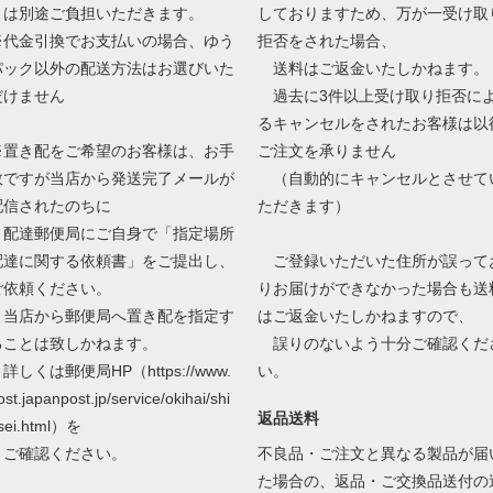
とは別途ご負担いただきます。
しておりますため、万が一受け取
※代金引換でお支払いの場合、ゆう
拒否をされた場合、
パック以外の配送方法はお選びいた
送料はご返金いたしかねます。
だけません
過去に3件以上受け取り拒否に
るキャンセルをされたお客様は以
※置き配をご希望のお客様は、お手
ご注文を承りません
数ですが当店から発送完了メールが
（自動的にキャンセルとさせて
配信されたのちに
ただきます）
配達郵便局にご自身で「指定場所
配達に関する依頼書」をご提出し、
ご登録いただいた住所が誤って
ご依頼ください。
りお届けができなかった場合も送
当店から郵便局へ置き配を指定す
はご返金いたしかねますので、
ることは致しかねます。
誤りのないよう十分ご確認くだ
しくは郵便局HP（https://www.
い。
ost.japanpost.jp/service/okihai/shi
返品送料
sei.html）を
ご確認ください。
不良品・ご注文と異なる製品が届
た場合の、返品・ご交換品送付の