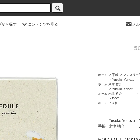
プから探す
コンテンツを見る
メル
5
ホーム
>
手帳
>
マンスリー
>
Yusuke Yonezu
ホーム
米津 祐介
>
Yusuke Yonezu
ホーム
米津 祐介
>
>
DOG
ホーム
イヌ柄
Yusuke Yonezu
手帳
米津 祐介