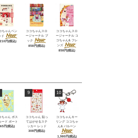
コちゃんペン
ココちゃんスロ
ココちゃんスロ
ージャーナル ブ
ージャーナル コ
ンド
コちゃん& フレ
ック
,210円(税込)
ンズ
858円(税込)
858円(税込)
9
10
コちゃん ポス
ココちゃん 貼っ
ココちゃんキー
カード ボート
てはがせるステ
リング ココちゃ
165円(税込)
ッカー レッド
ん& バルーン
308円(税込)
1,980円(税込)