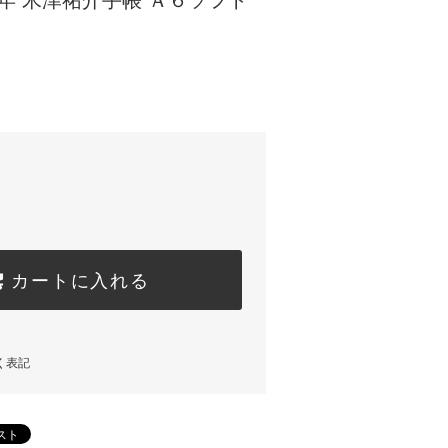
026年 米津祐介手帳 Ａ６ソフト
カートに入れる
く表記