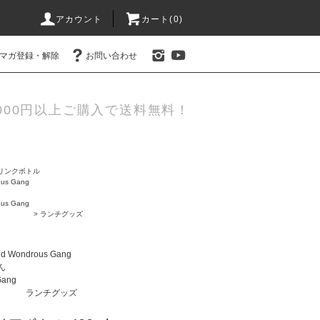
アカウント
カート(0)
マガ登録・解除
お問い合わせ
000円以上ご購入で送料無料！
リンクボトル
us Gang
us Gang
>
ランチグッズ
d Wondrous Gang
ん
Gang
ランチグッズ