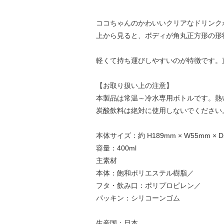
ココちゃんのかわいいクリアなドリンク
上から見ると、ボディが角丸正方形の形
軽くて持ち運びしやすいのが特徴です。
【お取り扱い上の注意】
本製品は常温～冷水専用ボトルです。熱
炭酸飲料は絶対に使用しないでください
本体サイズ：約 H189mm × W55mm × D
容量：400ml
主素材
本体：飽和ポリエステル樹脂／
フタ・飲み口：ポリプロピレン／
パッキン：シリコーンゴム
生産国：日本