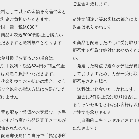
ご返金を致します。
送料として以下の金額を商品代金と
は別途ご負担いただきます。
※注文間違い等お客様の都合によ
全国一律 税込630円
返品は承りかねます
※商品を税込5000円以上ご購入い
ただきますと送料無料となります
※商品を配達したのちに受け取り
拒否する行為は絶対におやめくだ
代金引換でお支払いの場合は、
い。
代引手数料：税込324円を商品代金
発送した時点で送料を弊社が負
とは別途ご負担いただきます。
しておりますため、万が一受け取
※代金引換でお支払いの場合、ゆう
拒否をされた場合、
パック以外の配送方法はお選びいた
送料はご返金いたしかねます。
だけません
過去に3件以上受け取り拒否に
るキャンセルをされたお客様は以
※置き配をご希望のお客様は、お手
ご注文を承りません
数ですが当店から発送完了メールが
（自動的にキャンセルとさせて
配信されたのちに
ただきます）
配達郵便局にご自身で「指定場所