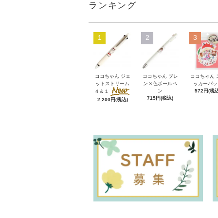
ランキング
1
2
3
ココちゃん ジェ
ココちゃん ブレ
ココちゃん 
ットストリーム
ン３色ボールペ
ッカーパッ
ン
572円(税込
４＆１
715円(税込)
2,200円(税込)