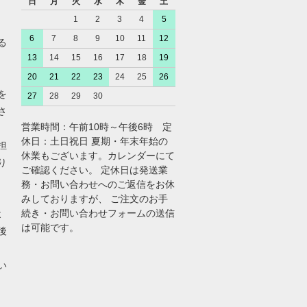
日
月
火
水
木
金
土
1
2
3
4
5
6
7
8
9
10
11
12
る
13
14
15
16
17
18
19
20
21
22
23
24
25
26
を
27
28
29
30
さ
営業時間：午前10時～午後6時 定
休日：土日祝日 夏期・年末年始の
担
休業もございます。カレンダーにて
り
ご確認ください。 定休日は発送業
務・お問い合わせへのご返信をお休
みしておりますが、 ご注文のお手
続き・お問い合わせフォームの送信
よ
は可能です。
後
い