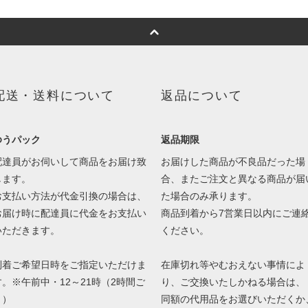
配送・送料について
返品について
ゆうパック
返品期限
配達員がお伺いして商品をお届け致
お届けした商品が不良品だった場
します。
合、またご注文と異なる商品が届
お支払い方法が代金引換の場合は、
た場合のみ承ります。
お届け時に配達員に代金をお支払い
商品到着から7営業日以内にご連
いただきます。
ください。
到着ご希望日時をご指定いただけま
在庫切れ等やむおえない事情によ
す。※午前中・12～21時（2時間ご
り、ご交換いたしかねる場合は、
と）
同額の代用品をお選びいただくか