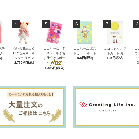
4
5
6
7
8
ステ
☆記念商品☆ぬ
ココちゃん Ｔ
ココちゃん ポス
ココちゃん ポス
コ
ク
いぐるみキーホ
ＩＤＹ ちまち
トカード ボート
トカード 月
て
)
ルダー リボン
ま仕分けるポー
165円(税込)
165円(税込)
ッ
2,750円(税込)
チ
1,485円(税込)