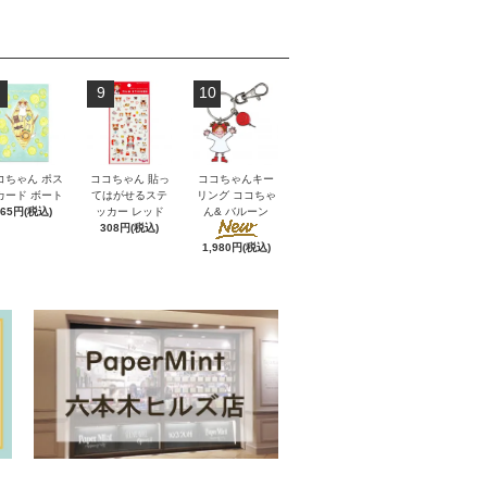
9
10
コちゃん ポス
ココちゃん 貼っ
ココちゃんキー
カード ボート
てはがせるステ
リング ココちゃ
165円(税込)
ッカー レッド
ん& バルーン
308円(税込)
1,980円(税込)