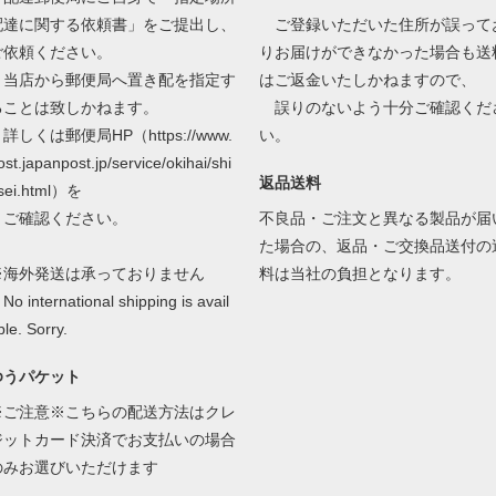
配達に関する依頼書」をご提出し、
ご登録いただいた住所が誤って
ご依頼ください。
りお届けができなかった場合も送
当店から郵便局へ置き配を指定す
はご返金いたしかねますので、
ることは致しかねます。
誤りのないよう十分ご確認くだ
しくは郵便局HP（https://www.
い。
ost.japanpost.jp/service/okihai/shi
返品送料
sei.html）を
ご確認ください。
不良品・ご注文と異なる製品が届
た場合の、返品・ご交換品送付の
※海外発送は承っておりません
料は当社の負担となります。
o international shipping is avail
ble. Sorry.
ゆうパケット
※ご注意※こちらの配送方法はクレ
ジットカード決済でお支払いの場合
のみお選びいただけます