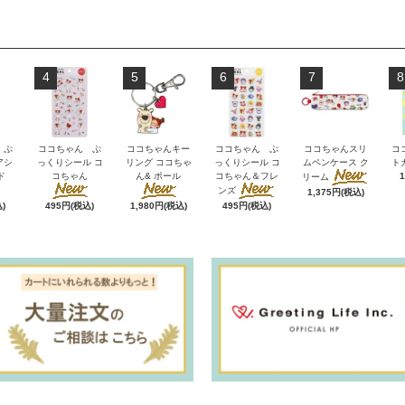
4
5
6
7
8
 ぷ
ココちゃん ぷ
ココちゃんキー
ココちゃん ぷ
ココちゃんスリ
コ
アシ
っくりシール コ
リング ココちゃ
っくりシール コ
ムペンケース ク
ト
ド
コちゃん
ん& ポール
コちゃん＆フレ
リーム
ンズ
1,375円(税込)
)
495円(税込)
1,980円(税込)
495円(税込)