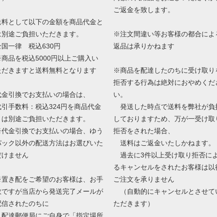
ご返金を致します。
送料として以下の金額を商品代金と
は別途ご負担いただきます。
※注文間違い等お客様の都合によ
全国一律 税込630円
返品は承りかねます
※商品を税込5000円以上ご購入い
ただきますと送料無料となります
※商品を配達したのちに受け取り
拒否する行為は絶対におやめくだ
代金引換でお支払いの場合は、
い。
代引手数料：税込324円を商品代金
発送した時点で送料を弊社が負
とは別途ご負担いただきます。
しておりますため、万が一受け取
※代金引換でお支払いの場合、ゆう
拒否をされた場合、
パック以外の配送方法はお選びいた
送料はご返金いたしかねます。
だけません
過去に3件以上受け取り拒否に
るキャンセルをされたお客様は以
※置き配をご希望のお客様は、お手
ご注文を承りません
数ですが当店から発送完了メールが
（自動的にキャンセルとさせて
配信されたのちに
ただきます）
配達郵便局にご自身で「指定場所