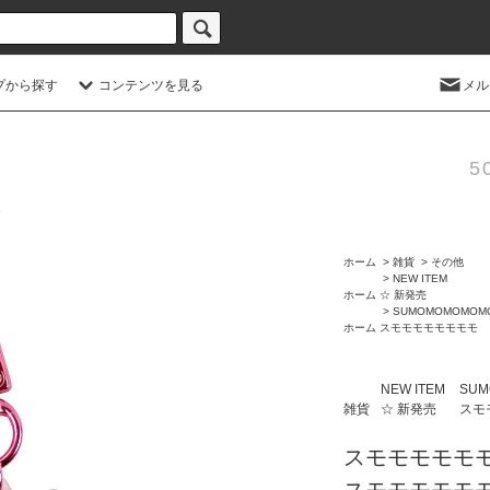
プから探す
コンテンツを見る
メル
5
ホーム
>
雑貨
>
その他
>
NEW ITEM
ホーム
☆ 新発売
>
SUMOMOMOMOM
ホーム
スモモモモモモモモ
NEW ITEM
SU
雑貨
☆ 新発売
スモ
スモモモモモ