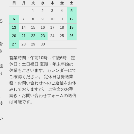
日
月
火
水
木
金
土
1
2
3
4
5
6
7
8
9
10
11
12
る
13
14
15
16
17
18
19
20
21
22
23
24
25
26
を
27
28
29
30
さ
営業時間：午前10時～午後6時 定
休日：土日祝日 夏期・年末年始の
担
休業もございます。カレンダーにて
り
ご確認ください。 定休日は発送業
務・お問い合わせへのご返信をお休
みしておりますが、 ご注文のお手
続き・お問い合わせフォームの送信
よ
は可能です。
後
い