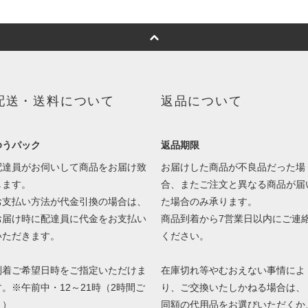
配送・送料について
返品について
ゆうパック
返品期限
配達員がお伺いして商品をお届け致
お届けした商品が不良品だった場
します。
合、またご注文と異なる商品が届
お支払い方法が代金引換の場合は、
た場合のみ承ります。
お届け時に配達員に代金をお支払い
商品到着から7営業日以内にご連
いただきます。
ください。
到着ご希望日時をご指定いただけま
在庫切れ等やむおえない事情によ
す。※午前中・12～21時（2時間ご
り、ご交換いたしかねる場合は、
と）
同額の代用品をお選びいただくか