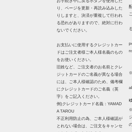
お手続き中に戻るボタンを使用した
り、ページを更新・再読み込みした
りしますと、決済が重複して行われ
る恐れがありますので、絶対に行わ
ないでください。
詳
p
お支払いに使用するクレジットカー
n
ドはご注文者様ご本人様名義のもの
をお使いください。
旧姓など、ご注文者のお名前とクレ
ジットカードのご名義が異なる場合
N
には、ご本人様確認のため、備考欄
a
にクレジットカードのご名義（英
字）をご記入ください。
例)クレジットカード名義：YAMAD
A TAROU
不正利用防止の為、ご本人様確認が
とれない場合は、ご注文をキャンセ