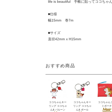
life is beautiful 手帳に貼って
■仕様
幅15mm 巻7m
■サイズ
直径42mm x H15mm
おすすめ商品
ココちゃんキー
ココちゃんキー
ココちゃん
リング ココちゃ
リング ココちゃ
トポーチ
ん& バルーン
ん& ポール