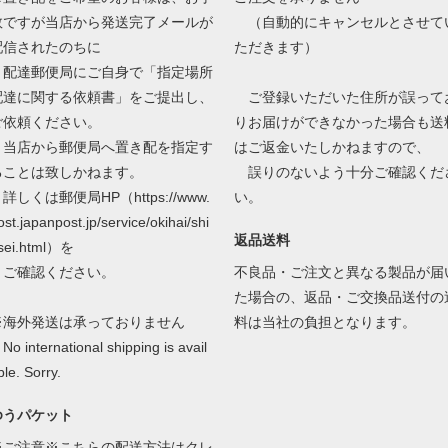
数ですが当店から発送完了メールが
（自動的にキャンセルとさせて
配信されたのちに
ただきます）
配達郵便局にご自身で「指定場所
配達に関する依頼書」をご提出し、
ご登録いただいた住所が誤って
ご依頼ください。
りお届けができなかった場合も送
当店から郵便局へ置き配を指定す
はご返金いたしかねますので、
ることは致しかねます。
誤りのないよう十分ご確認くだ
しくは郵便局HP（https://www.
い。
ost.japanpost.jp/service/okihai/shi
返品送料
sei.html）を
ご確認ください。
不良品・ご注文と異なる製品が届
た場合の、返品・ご交換品送付の
※海外発送は承っておりません
料は当社の負担となります。
o international shipping is avail
ble. Sorry.
ゆうパケット
※ご注意※こちらの配送方法はクレ