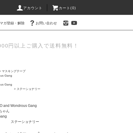
アカウント
カート(0)
マガ登録・解除
お問い合わせ
000円以上ご購入で送料無料！
>
マスキングテープ
us Gang
us Gang
>
ステーショナリー
 and Wondrous Gang
ちゃん
Gang
ステーショナリー