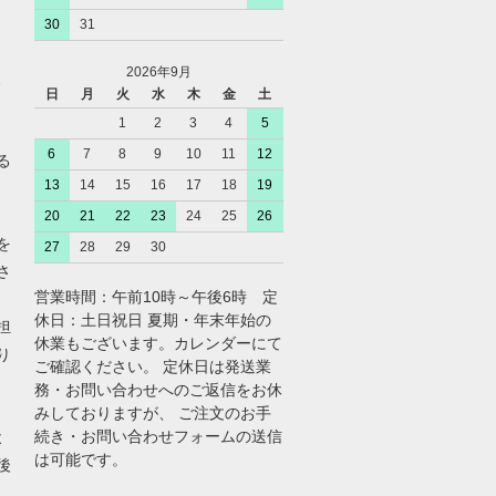
30
31
2026年9月
、
日
月
火
水
木
金
土
1
2
3
4
5
6
7
8
9
10
11
12
る
13
14
15
16
17
18
19
20
21
22
23
24
25
26
を
27
28
29
30
さ
営業時間：午前10時～午後6時 定
休日：土日祝日 夏期・年末年始の
担
休業もございます。カレンダーにて
り
ご確認ください。 定休日は発送業
務・お問い合わせへのご返信をお休
みしておりますが、 ご注文のお手
続き・お問い合わせフォームの送信
よ
は可能です。
後