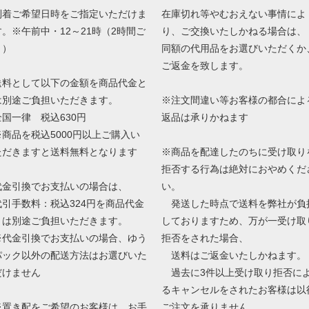
到着ご希望日時をご指定いただけま
在庫切れ等やむおえない事情によ
す。※午前中・12～21時（2時間ご
り、ご交換いたしかねる場合は、
と）
同額の代用品をお選びいただくか
ご返金を致します。
送料として以下の金額を商品代金と
は別途ご負担いただきます。
※注文間違い等お客様の都合によ
全国一律 税込630円
返品は承りかねます
※商品を税込5000円以上ご購入い
ただきますと送料無料となります
※商品を配達したのちに受け取り
拒否する行為は絶対におやめくだ
代金引換でお支払いの場合は、
い。
代引手数料：税込324円を商品代金
発送した時点で送料を弊社が負
とは別途ご負担いただきます。
しておりますため、万が一受け取
※代金引換でお支払いの場合、ゆう
拒否をされた場合、
パック以外の配送方法はお選びいた
送料はご返金いたしかねます。
だけません
過去に3件以上受け取り拒否に
るキャンセルをされたお客様は以
※置き配をご希望のお客様は、お手
ご注文を承りません