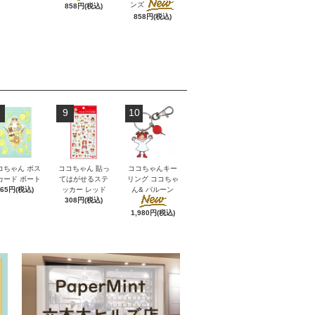
ンズ
858円(税込)
858円(税込)
9
10
コちゃん ポス
ココちゃん 貼っ
ココちゃんキー
カード ボート
てはがせるステ
リング ココちゃ
165円(税込)
ッカー レッド
ん& バルーン
308円(税込)
1,980円(税込)