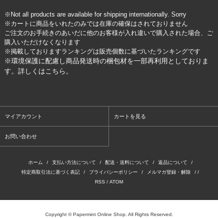
※Not all products are available for shipping internationally. Sorry
※カートに商品をいれたのみでは在庫の確保はされておりません
ご注文のお手続きのあいだに他のお客様が入れ違いで購入された場合、ご
購入いただけなくなります
※掲載しておりますランキングは販売個数に基づいたランキングです
※環境保護に配慮し商品発送時の梱包材を一部再利用としておりま
す。詳しくは
こちら
。
マイアカウント
カートを見る
お問い合わせ
ホーム
/
支払い方法について
/
配送・送料について
/
返品について
/
特定商取引法に基づく表記
/
プライバシーポリシー
/
メルマガ登録・解除
/ /
RSS
/
ATOM
Copyright © Papermint Online Shop. All Rights Reserved.