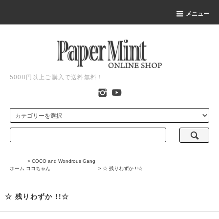
メニュー
5000円以上ご購入で送料無料！
>
COCO and Wondrous Gang
ホーム
ココちゃん
>
☆ 残りわずか !!☆
☆ 残りわずか !!☆