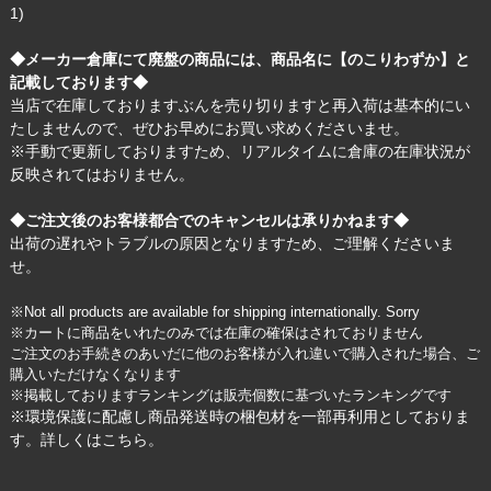
1)
◆メーカー倉庫にて廃盤の商品には、商品名に【のこりわずか】と
記載しております◆
当店で在庫しておりますぶんを売り切りますと再入荷は基本的にい
たしませんので、ぜひお早めにお買い求めくださいませ。
※手動で更新しておりますため、リアルタイムに倉庫の在庫状況が
反映されてはおりません。
◆ご注文後のお客様都合でのキャンセルは承りかねます◆
出荷の遅れやトラブルの原因となりますため、ご理解くださいま
せ。
※Not all products are available for shipping internationally. Sorry
※カートに商品をいれたのみでは在庫の確保はされておりません
ご注文のお手続きのあいだに他のお客様が入れ違いで購入された場合、ご
購入いただけなくなります
※掲載しておりますランキングは販売個数に基づいたランキングです
※環境保護に配慮し商品発送時の梱包材を一部再利用としておりま
す。詳しくは
こちら
。