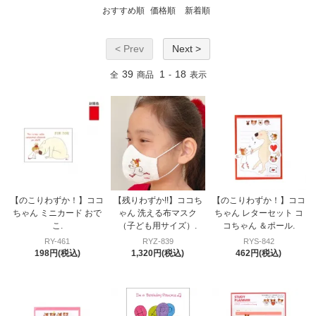
おすすめ順
価格順
新着順
< Prev
Next >
39
1
18
全
商品
-
表示
【のこりわずか！】ココ
【残りわずか!!】ココち
【のこりわずか！】ココ
ちゃん ミニカード おで
ゃん 洗える布マスク
ちゃん レターセット コ
こ.
（子ども用サイズ）.
コちゃん ＆ポール.
RY-461
RYZ-839
RYS-842
198円(税込)
1,320円(税込)
462円(税込)