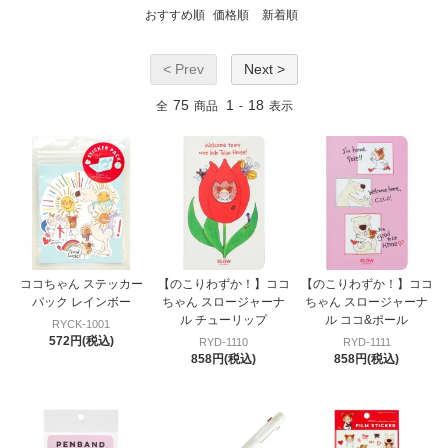
おすすめ順
価格順
新着順
< Prev
Next >
75
1
18
全
商品
-
表示
ココちゃん ステッカー
【のこりわずか！】ココ
【のこりわずか！】ココ
パック レインボー
ちゃん スロージャーナ
ちゃん スロージャーナ
ル チューリップ
ル ココ&ポール
RYCK-1001
572円(税込)
RYD-1110
RYD-1111
858円(税込)
858円(税込)