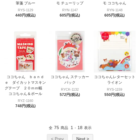
筆箋 ブルー
モ チューリップ
モ ココちゃん
RYS-1129
RYN-1147
RYN-1148
440円(税込)
605円(税込)
605円(税込)
ココちゃん ｂａｎｄ
ココちゃん ステッカー
ココちゃんレターセット
ｅ ダイカットマスキン
パック
ライオン
グテープ ２０ｍｍ幅
RYCK-1132
RYS-1159
ココちゃん＆ポール
572円(税込)
550円(税込)
RYZ-1160
748円(税込)
75
1
18
全
商品
-
表示
< Prev
Next >