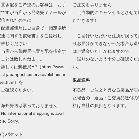
※置き配をご希望のお客様は、お手
ご注文を承りません
数ですが当店から発送完了メールが
（自動的にキャンセルとさせて
配信されたのちに
ただきます）
配達郵便局にご自身で「指定場所
配達に関する依頼書」をご提出し、
ご登録いただいた住所が誤って
ご依頼ください。
りお届けができなかった場合も送
当店から郵便局へ置き配を指定す
はご返金いたしかねますので、
ることは致しかねます。
誤りのないよう十分ご確認くだ
しくは郵便局HP（https://www.
い。
ost.japanpost.jp/service/okihai/shi
返品送料
sei.html）を
ご確認ください。
不良品・ご注文と異なる製品が届
た場合の、返品・ご交換品送付の
※海外発送は承っておりません
料は当社の負担となります。
o international shipping is avail
ble. Sorry.
ゆうパケット