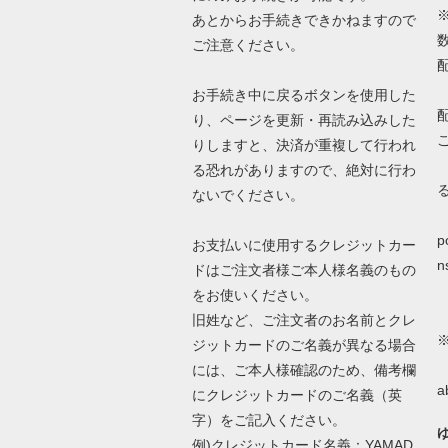
あとからお手続きできかねますので
ご注意ください。
お手続き中に戻るボタンを使用した
り、ページを更新・再読み込みした
りしますと、決済が重複して行われ
る恐れがありますので、絶対に行わ
ないでください。
詳
p
お支払いに使用するクレジットカー
n
ドはご注文者様ご本人様名義のもの
をお使いください。
旧姓など、ご注文者のお名前とクレ
ジットカードのご名義が異なる場合
N
には、ご本人様確認のため、備考欄
a
にクレジットカードのご名義（英
字）をご記入ください。
例)クレジットカード名義：YAMAD