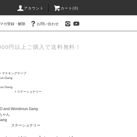
アカウント
カート(0)
マガ登録・解除
お問い合わせ
000円以上ご購入で送料無料！
>
マスキングテープ
us Gang
us Gang
>
ステーショナリー
 and Wondrous Gang
ちゃん
Gang
ステーショナリー