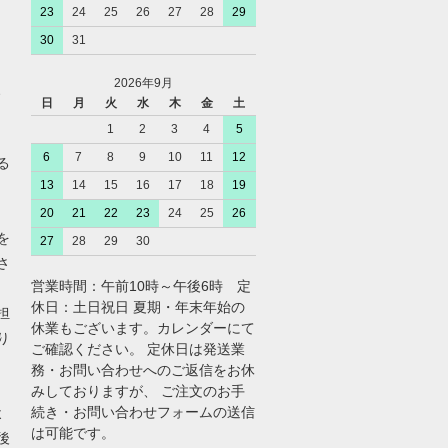
23
24
25
26
27
28
29
30
31
2026年9月
、
日
月
火
水
木
金
土
1
2
3
4
5
6
7
8
9
10
11
12
る
13
14
15
16
17
18
19
20
21
22
23
24
25
26
を
27
28
29
30
さ
営業時間：午前10時～午後6時 定
休日：土日祝日 夏期・年末年始の
担
休業もございます。カレンダーにて
り
ご確認ください。 定休日は発送業
務・お問い合わせへのご返信をお休
みしておりますが、 ご注文のお手
続き・お問い合わせフォームの送信
よ
は可能です。
後