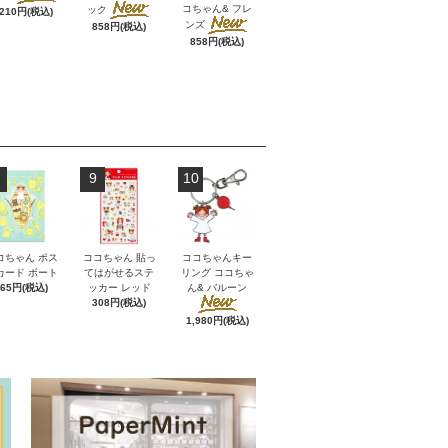
コちゃん& フレ
ック
,210円(税込)
ンズ
858円(税込)
858円(税込)
9
10
コちゃん ポス
ココちゃん 貼っ
ココちゃんキー
カード ボート
てはがせるステ
リング ココちゃ
165円(税込)
ッカー レッド
ん& バルーン
308円(税込)
1,980円(税込)