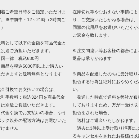
到着ご希望日時をご指定いただけま
在庫切れ等やむおえない事情によ
す。※午前中・12～21時（2時間ご
り、ご交換いたしかねる場合は、
と）
同額の代用品をお選びいただくか
ご返金を致します。
送料として以下の金額を商品代金と
は別途ご負担いただきます。
※注文間違い等お客様の都合によ
全国一律 税込630円
返品は承りかねます
※商品を税込5000円以上ご購入い
ただきますと送料無料となります
※商品を配達したのちに受け取り
拒否する行為は絶対におやめくだ
代金引換でお支払いの場合は、
い。
代引手数料：税込324円を商品代金
発送した時点で送料を弊社が負
とは別途ご負担いただきます。
しておりますため、万が一受け取
※代金引換でお支払いの場合、ゆう
拒否をされた場合、
パック以外の配送方法はお選びいた
送料はご返金いたしかねます。
だけません
過去に3件以上受け取り拒否に
るキャンセルをされたお客様は以