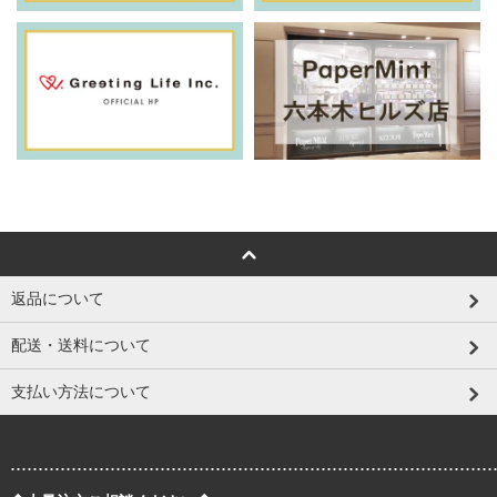
返品について
配送・送料について
支払い方法について
.......................................................................................