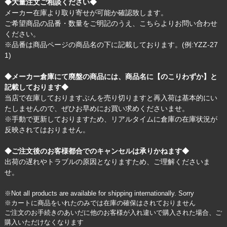
◆大量注文ご相談ください◆
メーカー在庫より取り寄せが可能か確認致します。
ご希望商品の品番・数量をご明記のうえ、
こちら
よりお問い合わせ
ください。
※品番は商品ページの商品名の下に記載しております。(例:YZZ-27
1)
◆メーカー倉庫にて廃盤の商品には、商品名に【のこりわずか】と
記載しております◆
当店で在庫しておりますぶんを売り切りますと再入荷は基本的にい
たしませんので、ぜひお早めにお買い求めくださいませ。
※手動で更新しておりますため、リアルタイムに倉庫の在庫状況が
反映されてはおりません。
◆ご注文後のお客様都合でのキャンセルは承りかねます◆
出荷の遅れやトラブルの原因となりますため、ご理解くださいま
せ。
※Not all products are available for shipping internationally. Sorry
※カートに商品をいれたのみでは在庫の確保はされておりません
ご注文のお手続きのあいだに他のお客様が入れ違いで購入された場合、ご
購入いただけなくなります