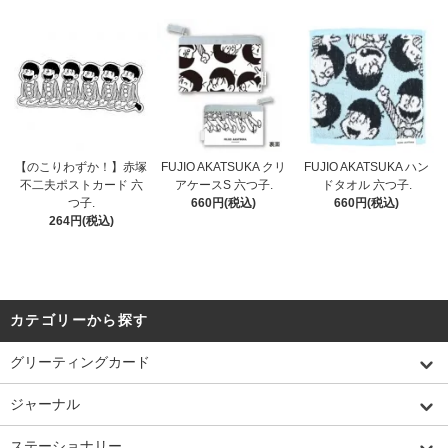
【のこりわずか！】赤塚
FUJIO AKATSUKA クリ
FUJIO AKATSUKA ハン
不二夫ポストカード 六
アケースS 六つ子.
ドタオル 六つ子.
つ子.
660円(税込)
660円(税込)
264円(税込)
カテゴリーから探す
グリーティングカード
ジャーナル
ステーショナリー