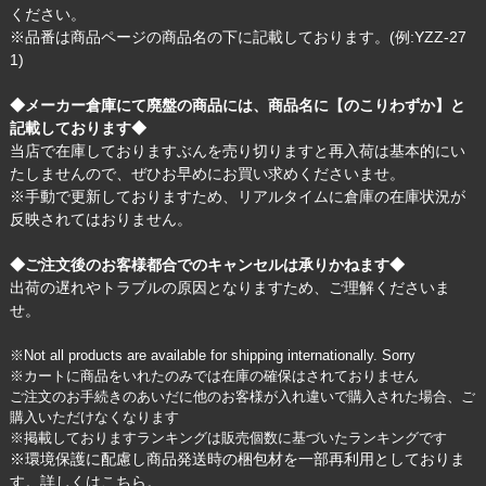
ください。
※品番は商品ページの商品名の下に記載しております。(例:YZZ-27
1)
◆メーカー倉庫にて廃盤の商品には、商品名に【のこりわずか】と
記載しております◆
当店で在庫しておりますぶんを売り切りますと再入荷は基本的にい
たしませんので、ぜひお早めにお買い求めくださいませ。
※手動で更新しておりますため、リアルタイムに倉庫の在庫状況が
反映されてはおりません。
◆ご注文後のお客様都合でのキャンセルは承りかねます◆
出荷の遅れやトラブルの原因となりますため、ご理解くださいま
せ。
※Not all products are available for shipping internationally. Sorry
※カートに商品をいれたのみでは在庫の確保はされておりません
ご注文のお手続きのあいだに他のお客様が入れ違いで購入された場合、ご
購入いただけなくなります
※掲載しておりますランキングは販売個数に基づいたランキングです
※環境保護に配慮し商品発送時の梱包材を一部再利用としておりま
す。詳しくは
こちら
。