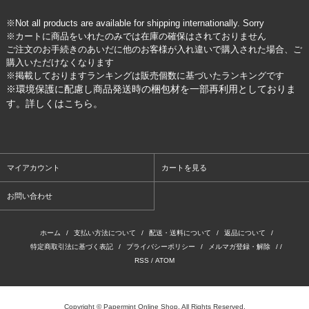
※Not all products are available for shipping internationally. Sorry
※カートに商品をいれたのみでは在庫の確保はされておりません
ご注文のお手続きのあいだに他のお客様が入れ違いで購入された場合、ご
購入いただけなくなります
※掲載しておりますランキングは販売個数に基づいたランキングです
※環境保護に配慮し商品発送時の梱包材を一部再利用としておりま
す。詳しくは
こちら
。
マイアカウント
カートを見る
お問い合わせ
ホーム
/
支払い方法について
/
配送・送料について
/
返品について
/
特定商取引法に基づく表記
/
プライバシーポリシー
/
メルマガ登録・解除
/ /
RSS
/
ATOM
Copyright © Papermint Online Shop. All Rights Reserved.