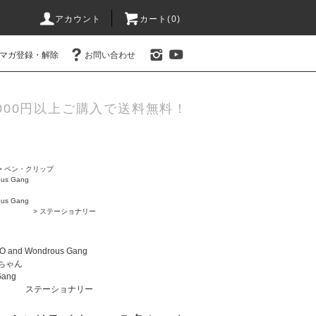
アカウント
カート(0)
マガ登録・解除
お問い合わせ
000円以上ご購入で送料無料！
>
ペン・クリップ
us Gang
us Gang
>
ステーショナリー
 and Wondrous Gang
ちゃん
Gang
ステーショナリー