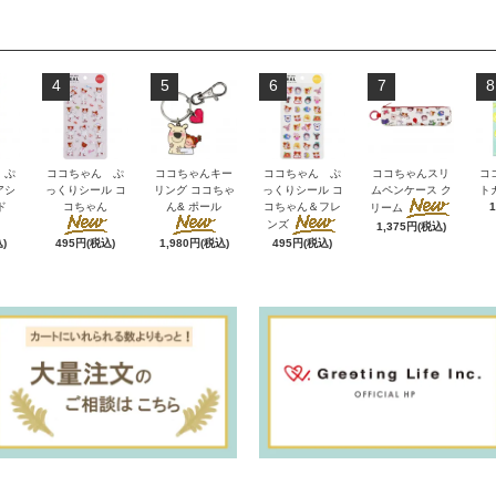
4
5
6
7
8
 ぷ
ココちゃん ぷ
ココちゃんキー
ココちゃん ぷ
ココちゃんスリ
コ
アシ
っくりシール コ
リング ココちゃ
っくりシール コ
ムペンケース ク
ト
ド
コちゃん
ん& ポール
コちゃん＆フレ
リーム
ンズ
1,375円(税込)
)
495円(税込)
1,980円(税込)
495円(税込)