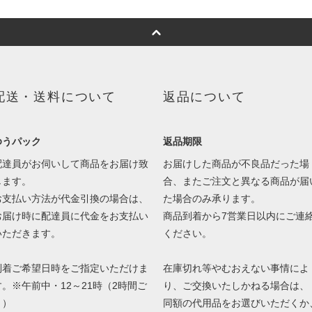
配送・送料について
返品について
ゆうパック
返品期限
配達員がお伺いして商品をお届け致
お届けした商品が不良品だった場
します。
合、またご注文と異なる商品が届
お支払い方法が代金引換の場合は、
た場合のみ承ります。
お届け時に配達員に代金をお支払い
商品到着から7営業日以内にご連
いただきます。
ください。
到着ご希望日時をご指定いただけま
在庫切れ等やむおえない事情によ
す。※午前中・12～21時（2時間ご
り、ご交換いたしかねる場合は、
と）
同額の代用品をお選びいただくか