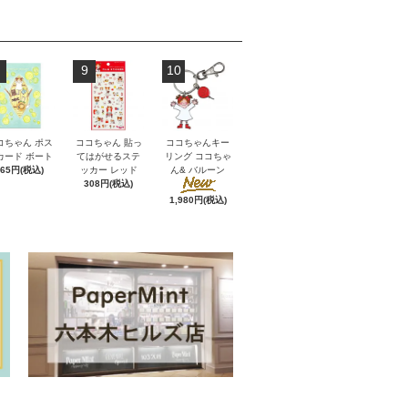
9
10
コちゃん ポス
ココちゃん 貼っ
ココちゃんキー
カード ボート
てはがせるステ
リング ココちゃ
165円(税込)
ッカー レッド
ん& バルーン
308円(税込)
1,980円(税込)