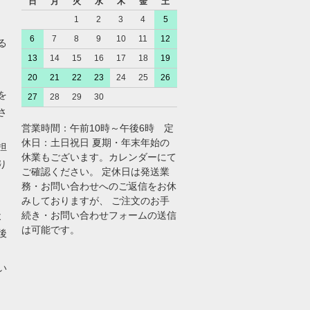
日
月
火
水
木
金
土
1
2
3
4
5
6
7
8
9
10
11
12
る
13
14
15
16
17
18
19
20
21
22
23
24
25
26
を
27
28
29
30
さ
営業時間：午前10時～午後6時 定
休日：土日祝日 夏期・年末年始の
担
休業もございます。カレンダーにて
り
ご確認ください。 定休日は発送業
務・お問い合わせへのご返信をお休
みしておりますが、 ご注文のお手
続き・お問い合わせフォームの送信
よ
は可能です。
後
い