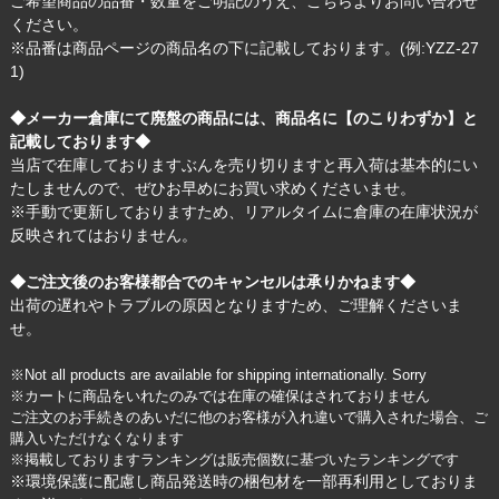
ご希望商品の品番・数量をご明記のうえ、
こちら
よりお問い合わせ
ください。
※品番は商品ページの商品名の下に記載しております。(例:YZZ-27
1)
◆メーカー倉庫にて廃盤の商品には、商品名に【のこりわずか】と
記載しております◆
当店で在庫しておりますぶんを売り切りますと再入荷は基本的にい
たしませんので、ぜひお早めにお買い求めくださいませ。
※手動で更新しておりますため、リアルタイムに倉庫の在庫状況が
反映されてはおりません。
◆ご注文後のお客様都合でのキャンセルは承りかねます◆
出荷の遅れやトラブルの原因となりますため、ご理解くださいま
せ。
※Not all products are available for shipping internationally. Sorry
※カートに商品をいれたのみでは在庫の確保はされておりません
ご注文のお手続きのあいだに他のお客様が入れ違いで購入された場合、ご
購入いただけなくなります
※掲載しておりますランキングは販売個数に基づいたランキングです
※環境保護に配慮し商品発送時の梱包材を一部再利用としておりま