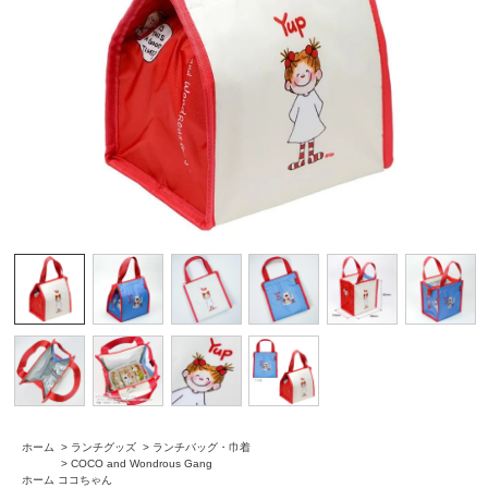
ホーム
>
ランチグッズ
>
ランチバッグ・巾着
>
COCO and Wondrous Gang
ホーム
ココちゃん