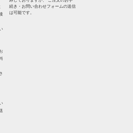
みしておりますが、 ご注文のお手
続き・お問い合わせフォームの送信
よ
は可能です。
後
い
お
料
さ
い
送