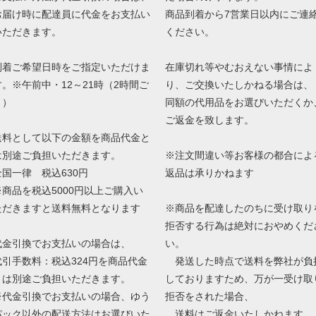
お届け時に配達員に代金をお支払い
商品到着から7営業日以内にご連
いただきます。
ください。
到着ご希望日時をご指定いただけま
在庫切れ等やむおえない事情によ
す。※午前中・12～21時（2時間ご
り、ご交換いたしかねる場合は、
と）
同額の代用品をお選びいただくか
ご返金を致します。
送料として以下の金額を商品代金と
は別途ご負担いただきます。
※注文間違い等お客様の都合によ
全国一律 税込630円
返品は承りかねます
※商品を税込5000円以上ご購入い
ただきますと送料無料となります
※商品を配達したのちに受け取り
拒否する行為は絶対におやめくだ
代金引換でお支払いの場合は、
い。
代引手数料：税込324円を商品代金
発送した時点で送料を弊社が負
とは別途ご負担いただきます。
しておりますため、万が一受け取
※代金引換でお支払いの場合、ゆう
拒否をされた場合、
パック以外の配送方法はお選びいた
送料はご返金いたしかねます。