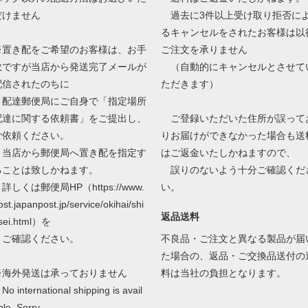
だけません
過去に3件以上受け取り拒否に
るキャンセルをされたお客様は以
※置き配をご希望のお客様は、お手
ご注文を承りません
数ですが当店から発送完了メールが
（自動的にキャンセルとさせて
配信されたのちに
ただきます）
配達郵便局にご自身で「指定場所
配達に関する依頼書」をご提出し、
ご登録いただいた住所が誤って
ご依頼ください。
りお届けができなかった場合も送
当店から郵便局へ置き配を指定す
はご返金いたしかねますので、
ることは致しかねます。
誤りのないよう十分ご確認くだ
しくは郵便局HP（https://www.
い。
ost.japanpost.jp/service/okihai/shi
返品送料
sei.html）を
ご確認ください。
不良品・ご注文と異なる製品が届
た場合の、返品・ご交換品送付の
※海外発送は承っておりません
料は当社の負担となります。
o international shipping is avail
ble. Sorry.