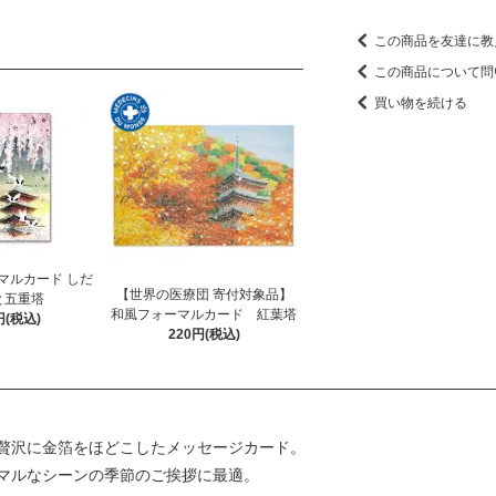
この商品を友達に教
この商品について問
買い物を続ける
マルカード しだ
【世界の医療団 寄付対象品】
と五重塔
和風フォーマルカード 紅葉塔
円(税込)
220円(税込)
贅沢に金箔をほどこしたメッセージカード。
マルなシーンの季節のご挨拶に最適。