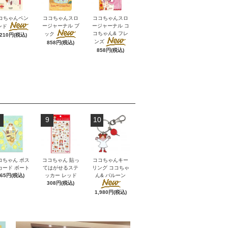
コちゃんペン
ココちゃんスロ
ココちゃんスロ
ージャーナル ブ
ージャーナル コ
ンド
コちゃん& フレ
ック
,210円(税込)
ンズ
858円(税込)
858円(税込)
9
10
コちゃん ポス
ココちゃん 貼っ
ココちゃんキー
カード ボート
てはがせるステ
リング ココちゃ
165円(税込)
ッカー レッド
ん& バルーン
308円(税込)
1,980円(税込)