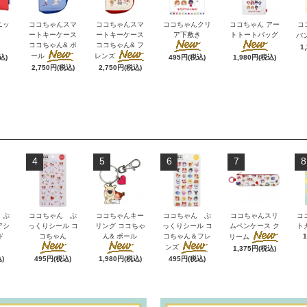
ニッ
ココちゃんスマ
ココちゃんスマ
ココちゃんクリ
ココちゃん アー
コ
ートキーケース
ートキーケース
ア下敷き
トトートバッグ
バ
ココちゃん& ポ
ココちゃん& フ
1
ール
レンズ
込)
495円(税込)
1,980円(税込)
2,750円(税込)
2,750円(税込)
4
5
6
7
8
 ぷ
ココちゃん ぷ
ココちゃんキー
ココちゃん ぷ
ココちゃんスリ
コ
アシ
っくりシール コ
リング ココちゃ
っくりシール コ
ムペンケース ク
ト
ド
コちゃん
ん& ポール
コちゃん＆フレ
リーム
ンズ
1,375円(税込)
)
495円(税込)
1,980円(税込)
495円(税込)