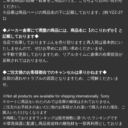
ご希望商品の品番・数量をご明記のうえ、
こちら
よりお問い合わせ
ください。
※品番は商品ページの商品名の下に記載しております。(例:YZZ-27
1)
◆メーカー倉庫にて廃盤の商品には、商品名に【のこりわずか】と
記載しております◆
当店で在庫しておりますぶんを売り切りますと再入荷は基本的にい
たしませんので、ぜひお早めにお買い求めくださいませ。
※手動で更新しておりますため、リアルタイムに倉庫の在庫状況が
反映されてはおりません。
◆ご注文後のお客様都合でのキャンセルは承りかねます◆
出荷の遅れやトラブルの原因となりますため、ご理解くださいま
せ。
※Not all products are available for shipping internationally. Sorry
※カートに商品をいれたのみでは在庫の確保はされておりません
ご注文のお手続きのあいだに他のお客様が入れ違いで購入された場合、ご
購入いただけなくなります
※掲載しておりますランキングは販売個数に基づいたランキングです
※環境保護に配慮し商品発送時の梱包材を一部再利用としておりま