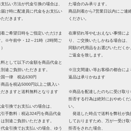
お支払い方法が代金引換の場合は、
た場合のみ承ります。
お届け時に配達員に代金をお支払い
商品到着から7営業日以内にご連
いただきます。
ください。
到着ご希望日時をご指定いただけま
在庫切れ等やむおえない事情によ
す。※午前中・12～21時（2時間ご
り、ご交換いたしかねる場合は、
と）
同額の代用品をお選びいただくか
ご返金を致します。
送料として以下の金額を商品代金と
は別途ご負担いただきます。
※注文間違い等お客様の都合によ
全国一律 税込630円
返品は承りかねます
※商品を税込5000円以上ご購入い
ただきますと送料無料となります
※商品を配達したのちに受け取り
拒否する行為は絶対におやめくだ
代金引換でお支払いの場合は、
い。
代引手数料：税込324円を商品代金
発送した時点で送料を弊社が負
とは別途ご負担いただきます。
しておりますため、万が一受け取
※代金引換でお支払いの場合、ゆう
拒否をされた場合、