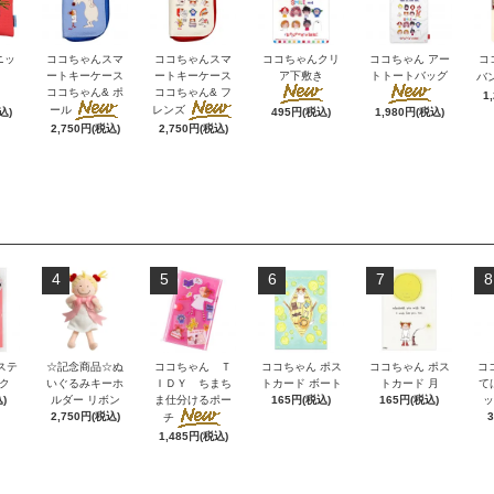
ニッ
ココちゃんスマ
ココちゃんスマ
ココちゃんクリ
ココちゃん アー
コ
ートキーケース
ートキーケース
ア下敷き
トトートバッグ
バ
ココちゃん& ポ
ココちゃん& フ
1
ール
レンズ
込)
495円(税込)
1,980円(税込)
2,750円(税込)
2,750円(税込)
4
5
6
7
8
ステ
☆記念商品☆ぬ
ココちゃん Ｔ
ココちゃん ポス
ココちゃん ポス
コ
ク
いぐるみキーホ
ＩＤＹ ちまち
トカード ボート
トカード 月
て
)
ルダー リボン
ま仕分けるポー
165円(税込)
165円(税込)
ッ
2,750円(税込)
チ
1,485円(税込)