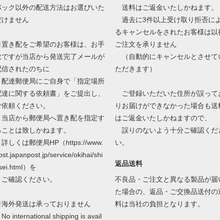
パック以外の配送方法はお選びいた
送料はご返金いたしかねます。
だけません
過去に3件以上受け取り拒否に
るキャンセルをされたお客様は以
※置き配をご希望のお客様は、お手
ご注文を承りません
数ですが当店から発送完了メールが
（自動的にキャンセルとさせて
配信されたのちに
ただきます）
配達郵便局にご自身で「指定場所
配達に関する依頼書」をご提出し、
ご登録いただいた住所が誤って
ご依頼ください。
りお届けができなかった場合も送
当店から郵便局へ置き配を指定す
はご返金いたしかねますので、
ることは致しかねます。
誤りのないよう十分ご確認くだ
しくは郵便局HP（https://www.
い。
ost.japanpost.jp/service/okihai/shi
返品送料
sei.html）を
ご確認ください。
不良品・ご注文と異なる製品が届
た場合の、返品・ご交換品送付の
※海外発送は承っておりません
料は当社の負担となります。
o international shipping is avail