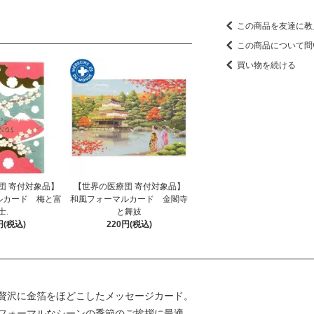
この商品を友達に教
この商品について問
買い物を続ける
団 寄付対象品】
【世界の医療団 寄付対象品】
ルカード 梅と富
和風フォーマルカード 金閣寺
士.
と舞妓
円(税込)
220円(税込)
贅沢に金箔をほどこしたメッセージカード。
フォーマルなシーンの季節のご挨拶に最適。