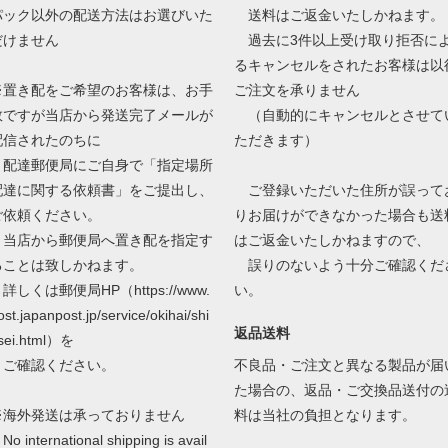
パック以外の配送方法はお選びいた
送料はご返金いたしかねます。
だけません
過去に3件以上受け取り拒否に
るキャンセルをされたお客様は以
※置き配をご希望のお客様は、お手
ご注文を承りません
数ですが当店から発送完了メールが
（自動的にキャンセルとさせて
配信されたのちに
ただきます）
配達郵便局にご自身で「指定場所
配達に関する依頼書」をご提出し、
ご登録いただいた住所が誤って
ご依頼ください。
りお届けができなかった場合も送
当店から郵便局へ置き配を指定す
はご返金いたしかねますので、
ることは致しかねます。
誤りのないよう十分ご確認くだ
しくは郵便局HP（https://www.
い。
ost.japanpost.jp/service/okihai/shi
返品送料
sei.html）を
ご確認ください。
不良品・ご注文と異なる製品が届
た場合の、返品・ご交換品送付の
※海外発送は承っておりません
料は当社の負担となります。
o international shipping is avail