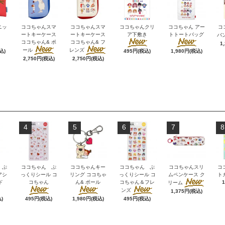
ニッ
ココちゃんスマ
ココちゃんスマ
ココちゃんクリ
ココちゃん アー
コ
ートキーケース
ートキーケース
ア下敷き
トトートバッグ
バ
ココちゃん& ポ
ココちゃん& フ
1
ール
レンズ
込)
495円(税込)
1,980円(税込)
2,750円(税込)
2,750円(税込)
4
5
6
7
8
 ぷ
ココちゃん ぷ
ココちゃんキー
ココちゃん ぷ
ココちゃんスリ
コ
アシ
っくりシール コ
リング ココちゃ
っくりシール コ
ムペンケース ク
ト
ド
コちゃん
ん& ポール
コちゃん＆フレ
リーム
ンズ
1,375円(税込)
)
495円(税込)
1,980円(税込)
495円(税込)