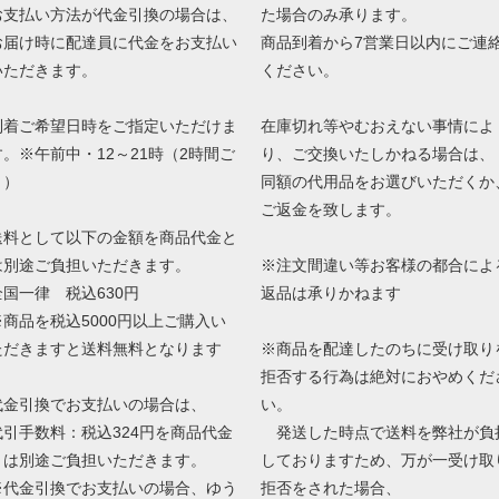
お支払い方法が代金引換の場合は、
た場合のみ承ります。
お届け時に配達員に代金をお支払い
商品到着から7営業日以内にご連
いただきます。
ください。
到着ご希望日時をご指定いただけま
在庫切れ等やむおえない事情によ
す。※午前中・12～21時（2時間ご
り、ご交換いたしかねる場合は、
と）
同額の代用品をお選びいただくか
ご返金を致します。
送料として以下の金額を商品代金と
は別途ご負担いただきます。
※注文間違い等お客様の都合によ
全国一律 税込630円
返品は承りかねます
※商品を税込5000円以上ご購入い
ただきますと送料無料となります
※商品を配達したのちに受け取り
拒否する行為は絶対におやめくだ
代金引換でお支払いの場合は、
い。
代引手数料：税込324円を商品代金
発送した時点で送料を弊社が負
とは別途ご負担いただきます。
しておりますため、万が一受け取
※代金引換でお支払いの場合、ゆう
拒否をされた場合、