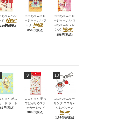
コちゃんペン
ココちゃんスロ
ココちゃんスロ
ージャーナル ブ
ージャーナル コ
ンド
コちゃん& フレ
ック
,210円(税込)
ンズ
858円(税込)
858円(税込)
9
10
コちゃん ポス
ココちゃん 貼っ
ココちゃんキー
カード ボート
てはがせるステ
リング ココちゃ
165円(税込)
ッカー レッド
ん& バルーン
308円(税込)
1,980円(税込)