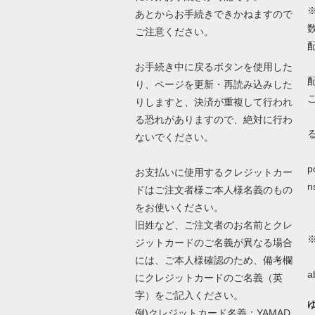
あとからお手続きできかねますので
ご注意ください。
お手続き中に戻るボタンを使用した
り、ページを更新・再読み込みした
りしますと、決済が重複して行われ
る恐れがありますので、絶対に行わ
ないでください。
詳
p
お支払いに使用するクレジットカー
n
ドはご注文者様ご本人様名義のもの
をお使いください。
旧姓など、ご注文者のお名前とクレ
ジットカードのご名義が異なる場合
N
には、ご本人様確認のため、備考欄
a
にクレジットカードのご名義（英
字）をご記入ください。
例)クレジットカード名義：YAMAD