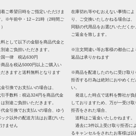
到着ご希望日時をご指定いただけま
在庫切れ等やむおえない事情によ
す。※午前中・12～21時（2時間ご
り、ご交換いたしかねる場合は、
と）
同額の代用品をお選びいただくか
ご返金を致します。
送料として以下の金額を商品代金と
は別途ご負担いただきます。
※注文間違い等お客様の都合によ
全国一律 税込630円
返品は承りかねます
※商品を税込5000円以上ご購入い
ただきますと送料無料となります
※商品を配達したのちに受け取り
拒否する行為は絶対におやめくだ
代金引換でお支払いの場合は、
い。
代引手数料：税込324円を商品代金
発送した時点で送料を弊社が負
とは別途ご負担いただきます。
しておりますため、万が一受け取
※代金引換でお支払いの場合、ゆう
拒否をされた場合、
パック以外の配送方法はお選びいた
送料はご返金いたしかねます。
だけません
過去に3件以上受け取り拒否に
るキャンセルをされたお客様は以