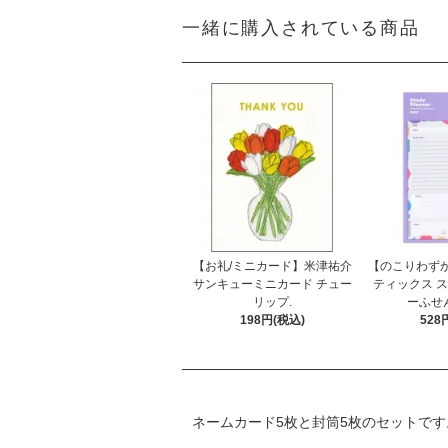
一緒に購入されている商品
【お礼/ミニカード】米津祐介
【のこりわず
サンキューミニカード チュー
ティックス 
リップ.
ーふせん
198円(税込)
528
ネームカード5枚と封筒5枚のセットです