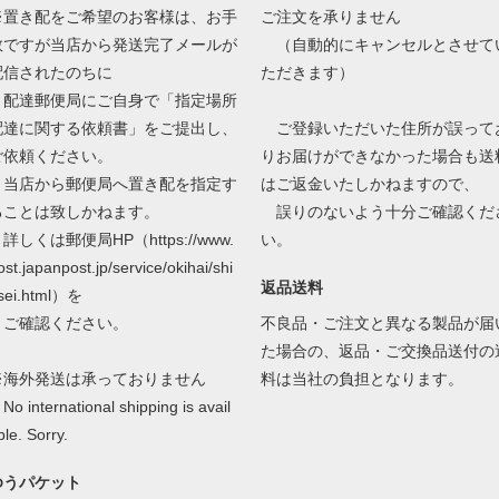
※置き配をご希望のお客様は、お手
ご注文を承りません
数ですが当店から発送完了メールが
（自動的にキャンセルとさせて
配信されたのちに
ただきます）
配達郵便局にご自身で「指定場所
配達に関する依頼書」をご提出し、
ご登録いただいた住所が誤って
ご依頼ください。
りお届けができなかった場合も送
当店から郵便局へ置き配を指定す
はご返金いたしかねますので、
ることは致しかねます。
誤りのないよう十分ご確認くだ
しくは郵便局HP（https://www.
い。
ost.japanpost.jp/service/okihai/shi
返品送料
sei.html）を
ご確認ください。
不良品・ご注文と異なる製品が届
た場合の、返品・ご交換品送付の
※海外発送は承っておりません
料は当社の負担となります。
o international shipping is avail
ble. Sorry.
ゆうパケット