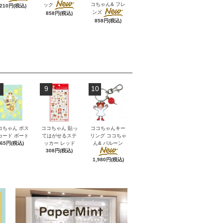
コちゃん& フレ
ック
,210円(税込)
ンズ
858円(税込)
858円(税込)
9
10
コちゃん ポス
ココちゃん 貼っ
ココちゃんキー
カード ボート
てはがせるステ
リング ココちゃ
165円(税込)
ッカー レッド
ん& バルーン
308円(税込)
1,980円(税込)