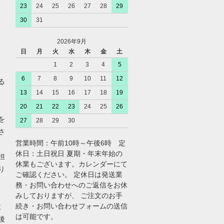
23
24
25
26
27
28
29
30
31
2026年9月
、
日
月
火
水
木
金
土
1
2
3
4
5
6
7
8
9
10
11
12
る
13
14
15
16
17
18
19
20
21
22
23
24
25
26
を
27
28
29
30
さ
営業時間：午前10時～午後6時 定
休日：土日祝日 夏期・年末年始の
担
休業もございます。カレンダーにて
り
ご確認ください。 定休日は発送業
務・お問い合わせへのご返信をお休
みしておりますが、 ご注文のお手
続き・お問い合わせフォームの送信
よ
は可能です。
後