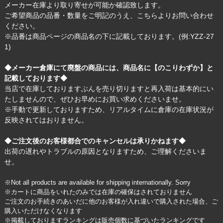
メーカー在庫より取り寄せが可能か確認致します。
ご希望商品の品番・数量をご明記のうえ、
こちら
よりお問い合わせ
ください。
※品番は商品ページの商品名の下に記載しております。(例:YZZ-27
1)
◆メーカー倉庫にて廃盤の商品には、商品名に【のこりわずか】と
記載しております◆
当店で在庫しておりますぶんを売り切りますと再入荷は基本的にい
たしませんので、ぜひお早めにお買い求めくださいませ。
※手動で更新しておりますため、リアルタイムに倉庫の在庫状況が
反映されてはおりません。
◆ご注文後のお客様都合でのキャンセルは承りかねます◆
出荷の遅れやトラブルの原因となりますため、ご理解くださいま
せ。
※Not all products are available for shipping internationally. Sorry
※カートに商品をいれたのみでは在庫の確保はされておりません
ご注文のお手続きのあいだに他のお客様が入れ違いで購入された場合、ご
購入いただけなくなります
※掲載しておりますランキングは販売個数に基づいたランキングです