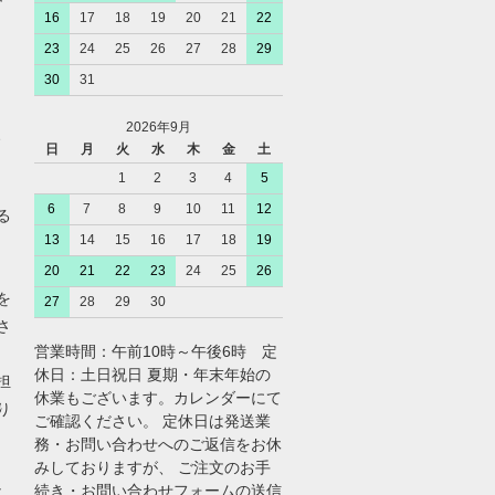
16
17
18
19
20
21
22
23
24
25
26
27
28
29
30
31
2026年9月
、
日
月
火
水
木
金
土
1
2
3
4
5
6
7
8
9
10
11
12
る
13
14
15
16
17
18
19
20
21
22
23
24
25
26
を
27
28
29
30
さ
営業時間：午前10時～午後6時 定
休日：土日祝日 夏期・年末年始の
担
休業もございます。カレンダーにて
り
ご確認ください。 定休日は発送業
務・お問い合わせへのご返信をお休
みしておりますが、 ご注文のお手
続き・お問い合わせフォームの送信
よ