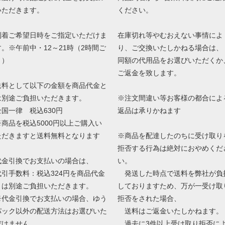
いただきます。
ください。
到着ご希望日時をご指定いただけま
在庫切れ等やむおえない事情によ
す。※午前中・12～21時（2時間ご
り、ご交換いたしかねる場合は、
と）
同額の代用品をお選びいただくか
ご返金を致します。
送料として以下の金額を商品代金と
は別途ご負担いただきます。
※注文間違い等お客様の都合によ
全国一律 税込630円
返品は承りかねます
※商品を税込5000円以上ご購入い
ただきますと送料無料となります
※商品を配達したのちに受け取り
拒否する行為は絶対におやめくだ
代金引換でお支払いの場合は、
い。
代引手数料：税込324円を商品代金
発送した時点で送料を弊社が負
とは別途ご負担いただきます。
しておりますため、万が一受け取
※代金引換でお支払いの場合、ゆう
拒否をされた場合、
パック以外の配送方法はお選びいた
送料はご返金いたしかねます。
だけません
過去に3件以上受け取り拒否に