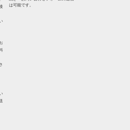
は可能です。
後
い
お
料
さ
い
送