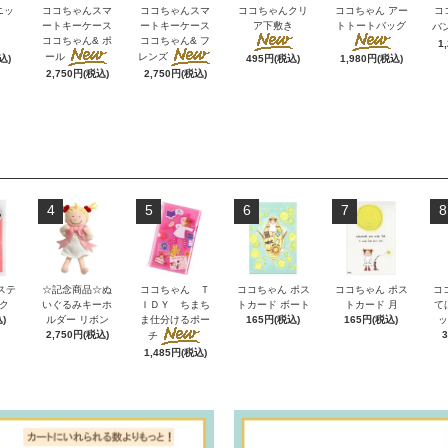
ニッ
ココちゃんスマ
ココちゃんスマ
ココちゃんクリ
ココちゃん アー
コ
ートキーケース
ートキーケース
ア下敷き
トトートバッグ
バ
ココちゃん& ポ
ココちゃん& フ
1
ール
レンズ
込)
495円(税込)
1,980円(税込)
2,750円(税込)
2,750円(税込)
4
5
6
7
8
ステ
☆記念商品☆ぬ
ココちゃん Ｔ
ココちゃん ポス
ココちゃん ポス
コ
ク
いぐるみキーホ
ＩＤＹ ちまち
トカード ボート
トカード 月
て
)
ルダー リボン
ま仕分けるポー
165円(税込)
165円(税込)
ッ
2,750円(税込)
チ
1,485円(税込)