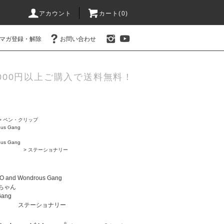
アカウント
カート(0)
マガ登録・解除
お問い合わせ
000円以上ご購入で送料無料！
>
ペン・クリップ
us Gang
us Gang
>
ステーショナリー
 and Wondrous Gang
ちゃん
Gang
ステーショナリー