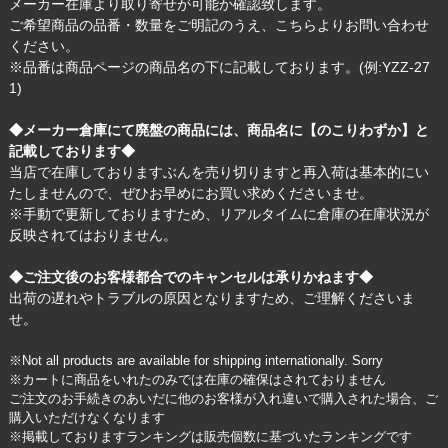
メーカー在庫より取り寄せが可能か確認致します。
ご希望商品の品番・数量をご明記のうえ、
こちら
よりお問い合わせ
ください。
※品番は商品ページの商品名の下に記載しております。(例:YZZ-27
1)
◆メーカー倉庫にて廃盤の商品には、商品名に【のこりわずか】と
記載しております◆
当店で在庫しておりますぶんを売り切りますと再入荷は基本的にい
たしませんので、ぜひお早めにお買い求めくださいませ。
※手動で更新しておりますため、リアルタイムに倉庫の在庫状況が
反映されてはおりません。
◆ご注文後のお客様都合でのキャンセルは承りかねます◆
出荷の遅れやトラブルの原因となりますため、ご理解くださいま
せ。
※Not all products are available for shipping internationally. Sorry
※カートに商品をいれたのみでは在庫の確保はされておりません
ご注文のお手続きのあいだに他のお客様が入れ違いで購入された場合、ご
購入いただけなくなります
※掲載しておりますランキングは販売個数に基づいたランキングです