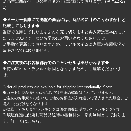
※品番は商品ページの商品名の下に記載しております。(例:YZZ-27
1)
◆メーカー倉庫にて廃盤の商品には、商品名に【のこりわずか】と
記載しております◆
当店で在庫しておりますぶんを売り切りますと再入荷は基本的にい
たしませんので、ぜひお早めにお買い求めくださいませ。
※手動で更新しておりますため、リアルタイムに倉庫の在庫状況が
反映されてはおりません。
◆ご注文後のお客様都合でのキャンセルは承りかねます◆
出荷の遅れやトラブルの原因となりますため、ご理解くださいま
せ。
※Not all products are available for shipping internationally. Sorry
※カートに商品をいれたのみでは在庫の確保はされておりません
ご注文のお手続きのあいだに他のお客様が入れ違いで購入された場合、ご
購入いただけなくなります
※掲載しておりますランキングは販売個数に基づいたランキングです
※環境保護に配慮し商品発送時の梱包材を一部再利用としておりま
す。詳しくは
こちら
。