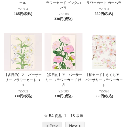
ール.
ラワーカード ピンクの
ラワーカード ガーベラ
バラ
YZ-364
YZ-381
165円(税込)
330円(税込)
YZ-380
330円(税込)
【多目的】アニバーサー
【多目的】アニバーサー
【桜カード】さくらアニ
リー フラワーカード ユ
リー フラワーカード 牡
バーサリーフラワーカー
リ
丹
ド
YZ-382
YZ-383
YZ-376
330円(税込)
330円(税込)
330円(税込)
54
1
18
全
商品
-
表示
< Prev
Next >