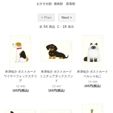
おすすめ順
価格順
新着順
< Prev
Next >
54
1
18
全
商品
-
表示
米津祐介 ポストカード
米津祐介 ポストカード
米津祐介 ポストカード
ワイヤーフォックステリ
ミニチュアダックスフン
ペルシャねこ
ア
ド
YZ-448
165円(税込)
YZ-446
YZ-447
165円(税込)
165円(税込)