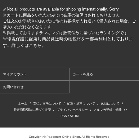
※Not all products are available for shipping internationally. Sorry
※カートに商品をいれたのみでは在庫の確保はされておりません
ご注文のお手続きのあいだに他のお客様が入れ違いで購入された場合、ご
購入いただけなくなります
※掲載しておりますランキングは販売個数に基づいたランキングです
※環境保護に配慮し商品発送時の梱包材を一部再利用としておりま
す。詳しくは
こちら
。
マイアカウント
カートを見る
お問い合わせ
ホーム
/
支払い方法について
/
配送・送料について
/
返品について
/
特定商取引法に基づく表記
/
プライバシーポリシー
/
メルマガ登録・解除
/ /
RSS
/
ATOM
Copyright © Papermint Online Shop. All Rights Reserved.