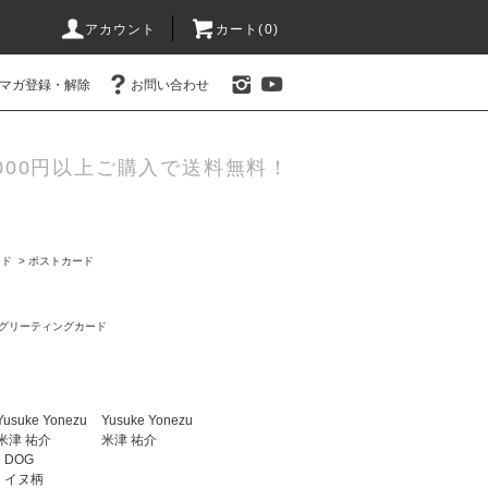
アカウント
カート(0)
マガ登録・解除
お問い合わせ
000円以上ご購入で送料無料！
ード
>
ポストカード
グリーティングカード
Yusuke Yonezu
Yusuke Yonezu
米津 祐介
米津 祐介
DOG
イヌ柄