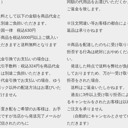
と）
同額の代用品をお選びいただくか
ご返金を致します。
送料として以下の金額を商品代金と
は別途ご負担いただきます。
※注文間違い等お客様の都合によ
全国一律 税込630円
返品は承りかねます
※商品を税込5000円以上ご購入い
ただきますと送料無料となります
※商品を配達したのちに受け取り
拒否する行為は絶対におやめくだ
代金引換でお支払いの場合は、
い。
代引手数料：税込324円を商品代金
発送した時点で送料を弊社が負
とは別途ご負担いただきます。
しておりますため、万が一受け取
※代金引換でお支払いの場合、ゆう
拒否をされた場合、
パック以外の配送方法はお選びいた
送料はご返金いたしかねます。
だけません
過去に3件以上受け取り拒否に
るキャンセルをされたお客様は以
※置き配をご希望のお客様は、お手
ご注文を承りません
数ですが当店から発送完了メールが
（自動的にキャンセルとさせて
配信されたのちに
ただきます）