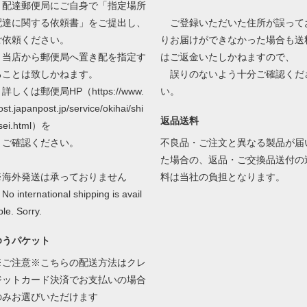
配達郵便局にご自身で「指定場所
配達に関する依頼書」をご提出し、
ご登録いただいた住所が誤って
ご依頼ください。
りお届けができなかった場合も送
当店から郵便局へ置き配を指定す
はご返金いたしかねますので、
ることは致しかねます。
誤りのないよう十分ご確認くだ
しくは郵便局HP（https://www.
い。
ost.japanpost.jp/service/okihai/shi
返品送料
sei.html）を
ご確認ください。
不良品・ご注文と異なる製品が届
た場合の、返品・ご交換品送付の
※海外発送は承っておりません
料は当社の負担となります。
o international shipping is avail
ble. Sorry.
ゆうパケット
※ご注意※こちらの配送方法はクレ
ジットカード決済でお支払いの場合
のみお選びいただけます