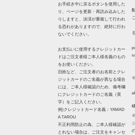
お手続き中に戻るボタンを使用した
り、ページを更新・再読み込みした
りしますと、決済が重複して行われ
る恐れがありますので、絶対に行わ
ないでください。
詳
p
お支払いに使用するクレジットカー
n
ドはご注文者様ご本人様名義のもの
をお使いください。
旧姓など、ご注文者のお名前とクレ
ジットカードのご名義が異なる場合
N
には、ご本人様確認のため、備考欄
a
にクレジットカードのご名義（英
字）をご記入ください。
例)クレジットカード名義：YAMAD
A TAROU
不正利用防止の為、ご本人様確認が
とれない場合は、ご注文をキャンセ