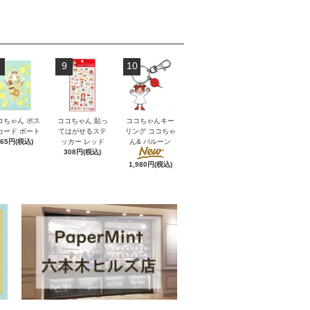
9
10
コちゃん ポス
ココちゃん 貼っ
ココちゃんキー
カード ボート
てはがせるステ
リング ココちゃ
165円(税込)
ッカー レッド
ん& バルーン
308円(税込)
1,980円(税込)