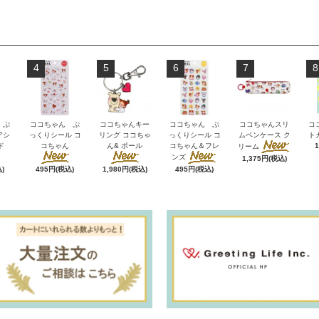
4
5
6
7
8
 ぷ
ココちゃん ぷ
ココちゃんキー
ココちゃん ぷ
ココちゃんスリ
コ
アシ
っくりシール コ
リング ココちゃ
っくりシール コ
ムペンケース ク
ト
ド
コちゃん
ん& ポール
コちゃん＆フレ
リーム
ンズ
1,375円(税込)
)
495円(税込)
1,980円(税込)
495円(税込)