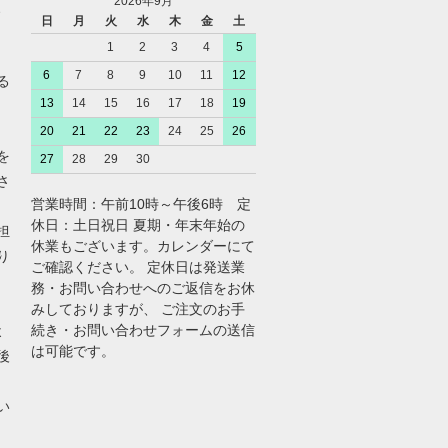
2026年9月
、
日
月
火
水
木
金
土
1
2
3
4
5
6
7
8
9
10
11
12
る
13
14
15
16
17
18
19
20
21
22
23
24
25
26
を
27
28
29
30
さ
営業時間：午前10時～午後6時 定
休日：土日祝日 夏期・年末年始の
担
休業もございます。カレンダーにて
り
ご確認ください。 定休日は発送業
務・お問い合わせへのご返信をお休
みしておりますが、 ご注文のお手
続き・お問い合わせフォームの送信
よ
は可能です。
後
い