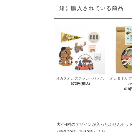
一緒に購入されている商品
オカタオカ ステッカーパック.
オカタオカ 
572円(税込)
カ
418
大小4柄のデザインが入ったふせんセッ
4柄各20枚（計80枚）入り。