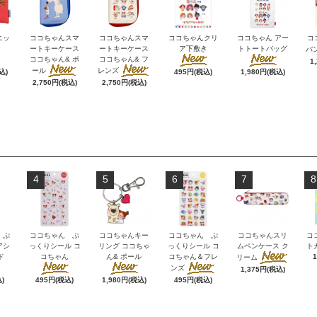
ニッ
ココちゃんスマ
ココちゃんスマ
ココちゃんクリ
ココちゃん アー
コ
ートキーケース
ートキーケース
ア下敷き
トトートバッグ
バ
ココちゃん& ポ
ココちゃん& フ
1
ール
レンズ
込)
495円(税込)
1,980円(税込)
2,750円(税込)
2,750円(税込)
4
5
6
7
8
 ぷ
ココちゃん ぷ
ココちゃんキー
ココちゃん ぷ
ココちゃんスリ
コ
アシ
っくりシール コ
リング ココちゃ
っくりシール コ
ムペンケース ク
ト
ド
コちゃん
ん& ポール
コちゃん＆フレ
リーム
ンズ
1,375円(税込)
)
495円(税込)
1,980円(税込)
495円(税込)