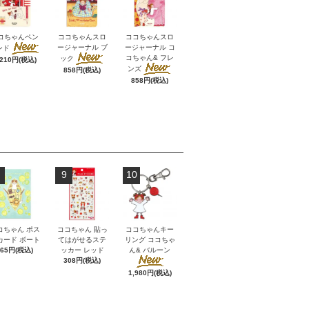
コちゃんペン
ココちゃんスロ
ココちゃんスロ
ージャーナル ブ
ージャーナル コ
ンド
コちゃん& フレ
ック
,210円(税込)
ンズ
858円(税込)
858円(税込)
9
10
コちゃん ポス
ココちゃん 貼っ
ココちゃんキー
カード ボート
てはがせるステ
リング ココちゃ
165円(税込)
ッカー レッド
ん& バルーン
308円(税込)
1,980円(税込)