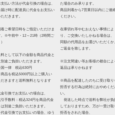
お支払い方法が代金引換の場合は、
た場合のみ承ります。
お届け時に配達員に代金をお支払い
商品到着から7営業日以内にご連
いただきます。
ください。
到着ご希望日時をご指定いただけま
在庫切れ等やむおえない事情によ
す。※午前中・12～21時（2時間ご
り、ご交換いたしかねる場合は、
と）
同額の代用品をお選びいただくか
ご返金を致します。
送料として以下の金額を商品代金と
は別途ご負担いただきます。
※注文間違い等お客様の都合によ
全国一律 税込630円
返品は承りかねます
※商品を税込5000円以上ご購入い
ただきますと送料無料となります
※商品を配達したのちに受け取り
拒否する行為は絶対におやめくだ
代金引換でお支払いの場合は、
い。
代引手数料：税込324円を商品代金
発送した時点で送料を弊社が負
とは別途ご負担いただきます。
しておりますため、万が一受け取
※代金引換でお支払いの場合、ゆう
拒否をされた場合、