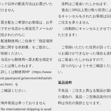
パック以外の配送方法はお選びいた
送料はご返金いたしかねます。
だけません
過去に3件以上受け取り拒否に
るキャンセルをされたお客様は以
※置き配をご希望のお客様は、お手
ご注文を承りません
数ですが当店から発送完了メールが
（自動的にキャンセルとさせて
配信されたのちに
ただきます）
配達郵便局にご自身で「指定場所
配達に関する依頼書」をご提出し、
ご登録いただいた住所が誤って
ご依頼ください。
りお届けができなかった場合も送
当店から郵便局へ置き配を指定す
はご返金いたしかねますので、
ることは致しかねます。
誤りのないよう十分ご確認くだ
しくは郵便局HP（https://www.
い。
ost.japanpost.jp/service/okihai/shi
返品送料
sei.html）を
ご確認ください。
不良品・ご注文と異なる製品が届
た場合の、返品・ご交換品送付の
※海外発送は承っておりません
料は当社の負担となります。
o international shipping is avail