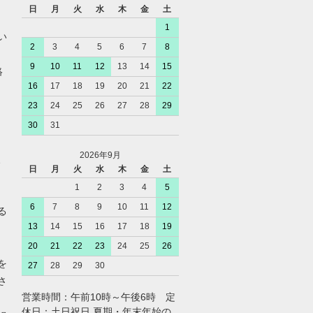
日
月
火
水
木
金
土
1
い
2
3
4
5
6
7
8
9
10
11
12
13
14
15
絡
16
17
18
19
20
21
22
23
24
25
26
27
28
29
30
31
2026年9月
、
日
月
火
水
木
金
土
1
2
3
4
5
6
7
8
9
10
11
12
る
13
14
15
16
17
18
19
20
21
22
23
24
25
26
を
27
28
29
30
さ
営業時間：午前10時～午後6時 定
休日：土日祝日 夏期・年末年始の