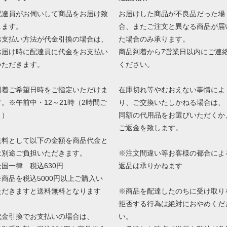
配達員がお伺いして商品をお届け致
お届けした商品が不良品だった場
します。
合、またご注文と異なる商品が届
お支払い方法が代金引換の場合は、
た場合のみ承ります。
お届け時に配達員に代金をお支払い
商品到着から7営業日以内にご連
いただきます。
ください。
到着ご希望日時をご指定いただけま
在庫切れ等やむおえない事情によ
す。※午前中・12～21時（2時間ご
り、ご交換いたしかねる場合は、
と）
同額の代用品をお選びいただくか
ご返金を致します。
送料として以下の金額を商品代金と
は別途ご負担いただきます。
※注文間違い等お客様の都合によ
全国一律 税込630円
返品は承りかねます
※商品を税込5000円以上ご購入い
ただきますと送料無料となります
※商品を配達したのちに受け取り
拒否する行為は絶対におやめくだ
代金引換でお支払いの場合は、
い。