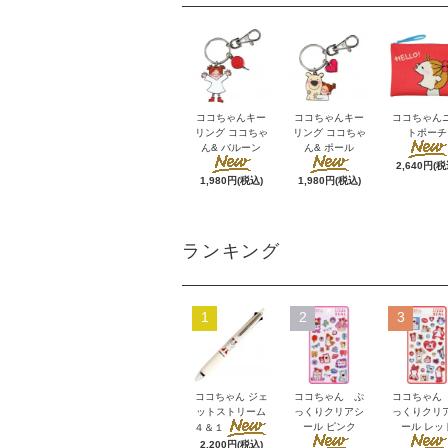
ココちゃんキー
ココちゃんキー
ココちゃん
リング ココちゃ
リング ココちゃ
トポーチ
ん& バルーン
ん& ポール
2,640円(税
1,980円(税込)
1,980円(税込)
ランキング
1
2
3
ココちゃん ジェ
ココちゃん ぷ
ココちゃん
ットストリーム
っくりクリアシ
っくりクリ
ール ピンク
ール レッ
４＆１
2,200円(税込)