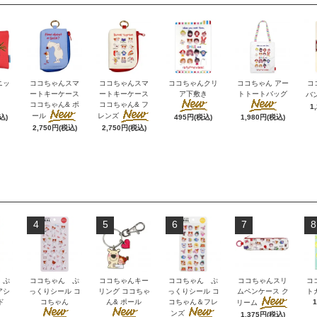
ニッ
ココちゃんスマ
ココちゃんスマ
ココちゃんクリ
ココちゃん アー
コ
ートキーケース
ートキーケース
ア下敷き
トトートバッグ
バ
ココちゃん& ポ
ココちゃん& フ
1
ール
レンズ
込)
495円(税込)
1,980円(税込)
2,750円(税込)
2,750円(税込)
4
5
6
7
8
 ぷ
ココちゃん ぷ
ココちゃんキー
ココちゃん ぷ
ココちゃんスリ
コ
アシ
っくりシール コ
リング ココちゃ
っくりシール コ
ムペンケース ク
ト
ド
コちゃん
ん& ポール
コちゃん＆フレ
リーム
ンズ
1,375円(税込)