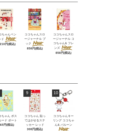
コちゃんペン
ココちゃんスロ
ココちゃんスロ
ージャーナル ブ
ージャーナル コ
ンド
コちゃん& フレ
ック
,210円(税込)
ンズ
858円(税込)
858円(税込)
9
10
コちゃん ポス
ココちゃん 貼っ
ココちゃんキー
カード ボート
てはがせるステ
リング ココちゃ
165円(税込)
ッカー レッド
ん& バルーン
308円(税込)