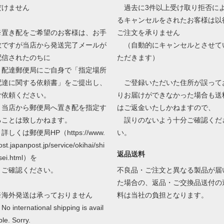
だけません
過去に3件以上受け取り拒否に
るキャンセルをされたお客様は以
※置き配をご希望のお客様は、お手
ご注文を承りません
数ですが当店から発送完了メールが
（自動的にキャンセルとさせて
配信されたのちに
ただきます）
配達郵便局にご自身で「指定場所
配達に関する依頼書」をご提出し、
ご登録いただいた住所が誤って
ご依頼ください。
りお届けができなかった場合も送
当店から郵便局へ置き配を指定す
はご返金いたしかねますので、
ることは致しかねます。
誤りのないよう十分ご確認くだ
しくは郵便局HP（https://www.
い。
ost.japanpost.jp/service/okihai/shi
返品送料
sei.html）を
ご確認ください。
不良品・ご注文と異なる製品が届
た場合の、返品・ご交換品送付の
※海外発送は承っておりません
料は当社の負担となります。
o international shipping is avail
ble. Sorry.