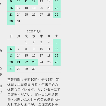
9
10
11
12
13
14
15
絡
16
17
18
19
20
21
22
23
24
25
26
27
28
29
30
31
2026年9月
、
日
月
火
水
木
金
土
1
2
3
4
5
6
7
8
9
10
11
12
る
13
14
15
16
17
18
19
20
21
22
23
24
25
26
を
27
28
29
30
さ
営業時間：午前10時～午後6時 定
休日：土日祝日 夏期・年末年始の
担
休業もございます。カレンダーにて
り
ご確認ください。 定休日は発送業
務・お問い合わせへのご返信をお休
みしておりますが、 ご注文のお手