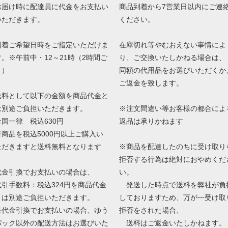
お届け時に配達員に代金をお支払い
商品到着から7営業日以内にご連
いただきます。
ください。
到着ご希望日時をご指定いただけま
在庫切れ等やむおえない事情によ
す。※午前中・12～21時（2時間ご
り、ご交換いたしかねる場合は、
と）
同額の代用品をお選びいただくか
ご返金を致します。
送料として以下の金額を商品代金と
は別途ご負担いただきます。
※注文間違い等お客様の都合によ
全国一律 税込630円
返品は承りかねます
※商品を税込5000円以上ご購入い
ただきますと送料無料となります
※商品を配達したのちに受け取り
拒否する行為は絶対におやめくだ
代金引換でお支払いの場合は、
い。
代引手数料：税込324円を商品代金
発送した時点で送料を弊社が負
とは別途ご負担いただきます。
しておりますため、万が一受け取
※代金引換でお支払いの場合、ゆう
拒否をされた場合、
パック以外の配送方法はお選びいた
送料はご返金いたしかねます。