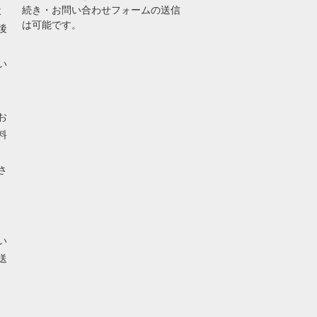
続き・お問い合わせフォームの送信
よ
は可能です。
後
い
お
料
さ
い
送