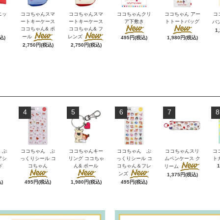
ニッ
ココちゃんスマ
ココちゃんスマ
ココちゃんクリ
ココちゃん アー
コ
ートキーケース
ートキーケース
ア下敷き
トトートバッグ
バ
ココちゃん& ポ
ココちゃん& フ
1
ール
レンズ
込)
495円(税込)
1,980円(税込)
2,750円(税込)
2,750円(税込)
4
5
6
7
8
 ぷ
ココちゃん ぷ
ココちゃんキー
ココちゃん ぷ
ココちゃんスリ
コ
アシ
っくりシール コ
リング ココちゃ
っくりシール コ
ムペンケース ク
ト
ド
コちゃん
ん& ポール
コちゃん＆フレ
リーム
ンズ
1,375円(税込)
)
495円(税込)
1,980円(税込)
495円(税込)