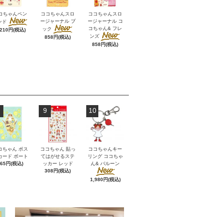
コちゃんペン
ココちゃんスロ
ココちゃんスロ
ージャーナル ブ
ージャーナル コ
ンド
コちゃん& フレ
ック
,210円(税込)
ンズ
858円(税込)
858円(税込)
9
10
コちゃん ポス
ココちゃん 貼っ
ココちゃんキー
カード ボート
てはがせるステ
リング ココちゃ
165円(税込)
ッカー レッド
ん& バルーン
308円(税込)
1,980円(税込)