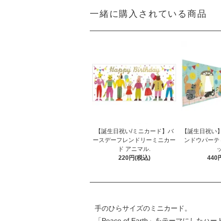
一緒に購入されている商品
【誕生日祝い/ミニカード】バ
【誕生日祝い
ースデーフレンドリーミニカー
ンドウパーテ
ド アニマル.
ッ
220円(税込)
440
手のひらサイズのミニカード。
「Peace of Earth」をテーマにした