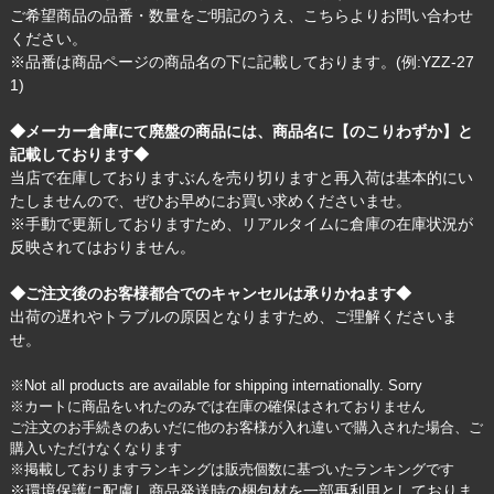
ご希望商品の品番・数量をご明記のうえ、
こちら
よりお問い合わせ
ください。
※品番は商品ページの商品名の下に記載しております。(例:YZZ-27
1)
◆メーカー倉庫にて廃盤の商品には、商品名に【のこりわずか】と
記載しております◆
当店で在庫しておりますぶんを売り切りますと再入荷は基本的にい
たしませんので、ぜひお早めにお買い求めくださいませ。
※手動で更新しておりますため、リアルタイムに倉庫の在庫状況が
反映されてはおりません。
◆ご注文後のお客様都合でのキャンセルは承りかねます◆
出荷の遅れやトラブルの原因となりますため、ご理解くださいま
せ。
※Not all products are available for shipping internationally. Sorry
※カートに商品をいれたのみでは在庫の確保はされておりません
ご注文のお手続きのあいだに他のお客様が入れ違いで購入された場合、ご
購入いただけなくなります
※掲載しておりますランキングは販売個数に基づいたランキングです
※環境保護に配慮し商品発送時の梱包材を一部再利用としておりま