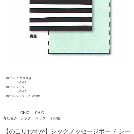
ホーム
>
寄せ書き
>
CHIC
ホーム
シック
>
CHIC
ホーム
シック
>
その他
CHIC
CHIC
寄せ書き
シック
シック
その他
【のこりわずか】シックメッセージボード シー