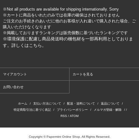
※Not all products are available for shipping internationally. Sorry
※カートに商品をいれたのみでは在庫の確保はされておりません
ご注文のお手続きのあいだに他のお客様が入れ違いで購入された場合、ご
購入いただけなくなります
※掲載しておりますランキングは販売個数に基づいたランキングです
※環境保護に配慮し商品発送時の梱包材を一部再利用としておりま
す。詳しくは
こちら
。
マイアカウント
カートを見る
お問い合わせ
ホーム
/
支払い方法について
/
配送・送料について
/
返品について
/
特定商取引法に基づく表記
/
プライバシーポリシー
/
メルマガ登録・解除
/ /
RSS
/
ATOM
Copyright © Papermint Online Shop. All Rights Reserved.